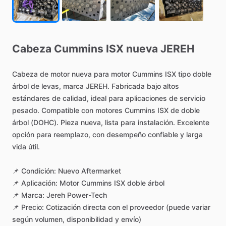
Cabeza
Cummins
ISX
nueva
JEREH
Cabeza
de
motor
nueva
para
motor
Cummins
ISX
tipo
doble
árbol
de
levas,
marca
JEREH.
Fabricada
bajo
altos
estándares
de
calidad,
ideal
para
aplicaciones
de
servicio
pesado.
Compatible
con
motores
Cummins
ISX
de
doble
árbol
(DOHC).
Pieza
nueva,
lista
para
instalación.
Excelente
opción
para
reemplazo,
con
desempeño
confiable
y
larga
vida
útil.
📌
Condición:
Nuevo
Aftermarket
📌
Aplicación:
Motor
Cummins
ISX
doble
árbol
📌
Marca:
Jereh
Power-Tech
📌
Precio:
Cotización
directa
con
el
proveedor
(puede
variar
según
volumen,
disponibilidad
y
envío)