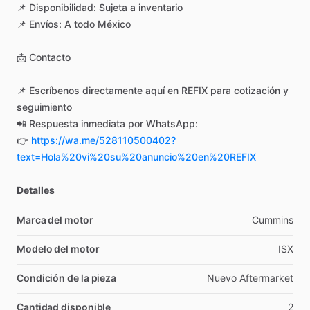
📌
Disponibilidad:
Sujeta
a
inventario
📌
Envíos:
A
todo
México
📩
Contacto
📌
Escríbenos
directamente
aquí
en
REFIX
para
cotización
y
seguimiento
📲
Respuesta
inmediata
por
WhatsApp:
👉
https://wa.me/528110500402?
text=Hola%20vi%20su%20anuncio%20en%20REFIX
Detalles
Marca del motor
Cummins
Modelo del motor
ISX
Condición de la pieza
Nuevo
Aftermarket
Cantidad disponible
2