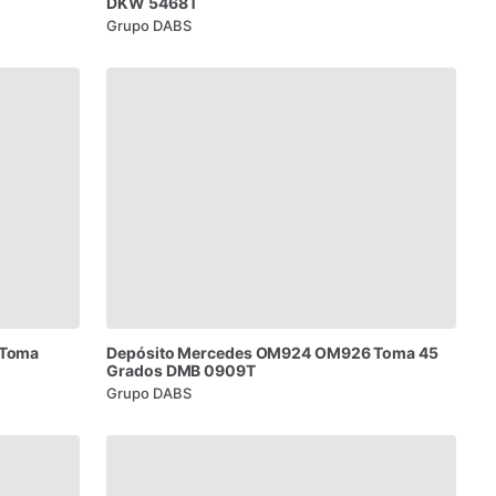
DKW
5468T
Grupo DABS
Toma
Depósito
Mercedes
OM924
OM926
Toma
45
Grados
DMB
0909T
Grupo DABS