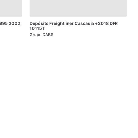
995
2002
Depósito
Freightliner
Cascadia
+2018
DFR
10115T
Grupo DABS