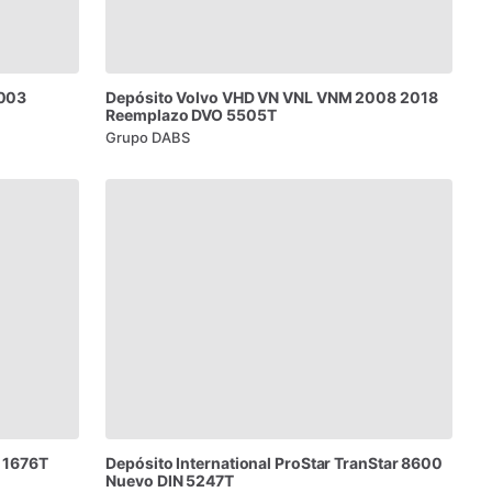
003
Depósito
Volvo
VHD
VN
VNL
VNM
2008
2018
Reemplazo
DVO
5505T
Grupo DABS
1676T
Depósito
International
ProStar
TranStar
8600
Nuevo
DIN
5247T