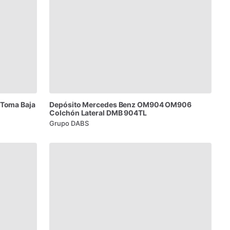
Toma
Baja
Depósito
Mercedes
Benz
OM904
OM906
Colchón
Lateral
DMB
904TL
Grupo DABS