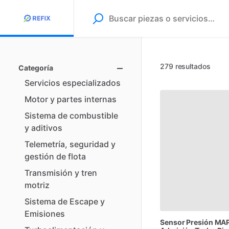
279 resultados
Categoría
Servicios
especializados
Motor
y
partes
internas
Sistema
de
combustible
y
aditivos
Telemetría,
seguridad
y
gestión
de
flota
Transmisión
y
tren
motriz
Sistema
de
Escape
y
Emisiones
Sensor
Presión
MA