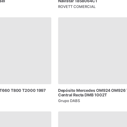
sel
Navistar
1858064C1
ROVETT COMERCIAL
T660
T800
T2000
1997
Depósito
Mercedes
OM924
OM926
Central
Recta
DMB
1002T
Grupo DABS