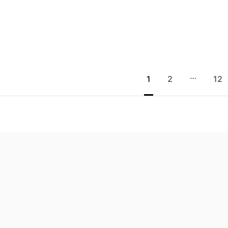
…
1
2
12
u
Abo
Sear
Post