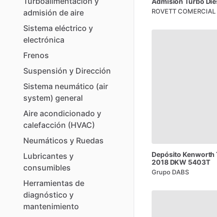
Turboalimentación
y
Admisión
Turbo
Die
ROVETT COMERCIAL
admisión
de
aire
Sistema
eléctrico
y
electrónica
Frenos
Suspensión
y
Dirección
Sistema
neumático
(air
system)
general
Aire
acondicionado
y
calefacción
(HVAC)
Neumáticos
y
Ruedas
Depósito
Kenworth
Lubricantes
y
2018
DKW
5403T
consumibles
Grupo DABS
Herramientas
de
diagnóstico
y
mantenimiento