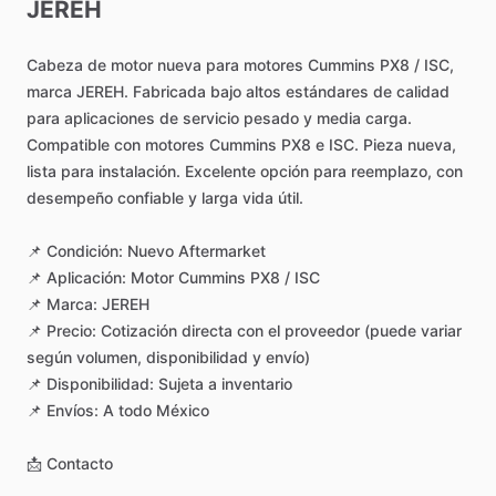
JEREH
Cabeza
de
motor
nueva
para
motores
Cummins
PX8
​/​
ISC,
marca
JEREH.
Fabricada
bajo
altos
estándares
de
calidad
para
aplicaciones
de
servicio
pesado
y
media
carga.
Compatible
con
motores
Cummins
PX8
e
ISC.
Pieza
nueva,
lista
para
instalación.
Excelente
opción
para
reemplazo,
con
desempeño
confiable
y
larga
vida
útil.
📌
Condición:
Nuevo
Aftermarket
📌
Aplicación:
Motor
Cummins
PX8
​/​
ISC
📌
Marca:
JEREH
📌
Precio:
Cotización
directa
con
el
proveedor
(puede
variar
según
volumen,
disponibilidad
y
envío)
📌
Disponibilidad:
Sujeta
a
inventario
📌
Envíos:
A
todo
México
📩
Contacto