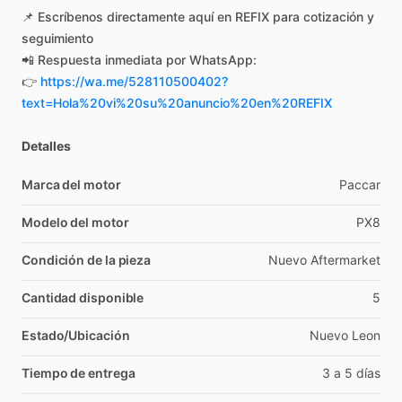
📌
Escríbenos
directamente
aquí
en
REFIX
para
cotización
y
seguimiento
📲
Respuesta
inmediata
por
WhatsApp:
👉
https://wa.me/528110500402?
text=Hola%20vi%20su%20anuncio%20en%20REFIX
Detalles
Marca del motor
Paccar
Modelo del motor
PX8
Condición de la pieza
Nuevo
Aftermarket
Cantidad disponible
5
Estado/Ubicación
Nuevo
Leon
Tiempo de entrega
3
a
5
días