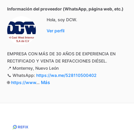
Información del proveedor (WhatsApp, página web, etc.)
Hola, soy DCW.
Ver perfil
EMPRESA
CON
MÁS
DE
30
AÑOS
DE
EXPERIENCIA
EN
RECTIFICADO
Y
VENTA
DE
REFACCIONES
DIÉSEL.
📍
Monterrey,
Nuevo
León
📞
WhatsApp:
https://wa.me/528110500402
Más
🌐
https://www
…