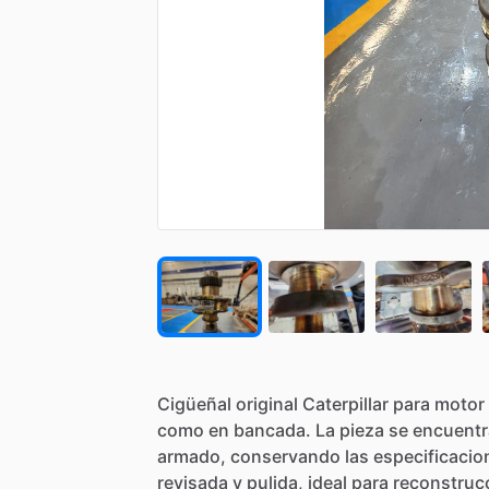
Cigüeñal
original
Caterpillar
para
motor
como
en
bancada.
La
pieza
se
encuentr
armado,
conservando
las
especificacio
revisada
y
pulida,
ideal
para
reconstruc