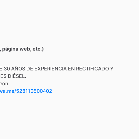
 página web, etc.)
E
30
AÑOS
DE
EXPERIENCIA
EN
RECTIFICADO
Y
NES
DIÉSEL.
eón
/wa.me/528110500402