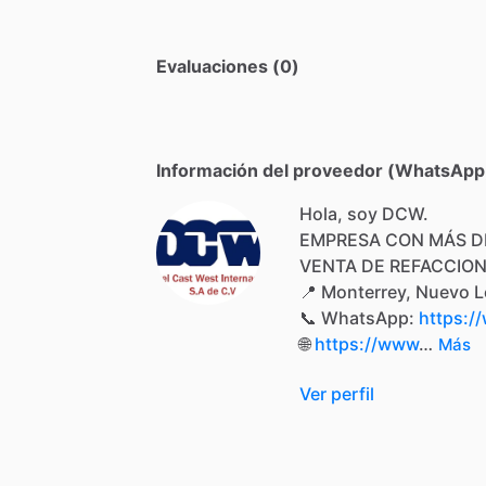
Evaluaciones (0)
Información del proveedor (WhatsApp,
Hola, soy DCW.
EMPRESA
CON
MÁS
D
VENTA
DE
REFACCIO
📍
Monterrey,
Nuevo
L
📞
WhatsApp:
https:/
🌐
https://www
…
Más
Ver perfil