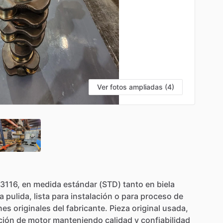
Ver fotos ampliadas (4)
3116,
en
medida
estándar
(STD)
tanto
en
biela
a
pulida,
lista
para
instalación
o
para
proceso
de
nes
originales
del
fabricante.
Pieza
original
usada,
ción
de
motor
manteniendo
calidad
y
confiabilidad