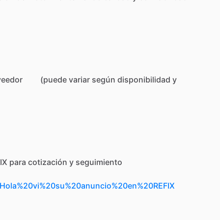
veedor
(puede
variar
según
disponibilidad
y
IX
para
cotización
y
seguimiento
t=Hola%20vi%20su%20anuncio%20en%20REFIX