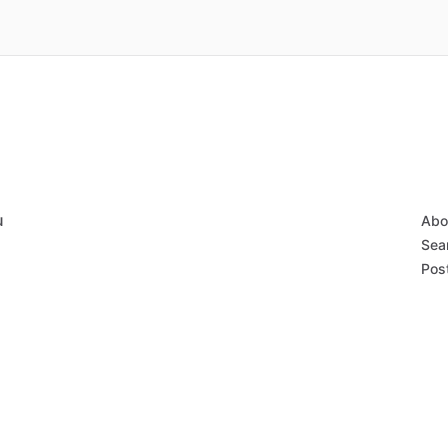
u
Abo
Sear
Post