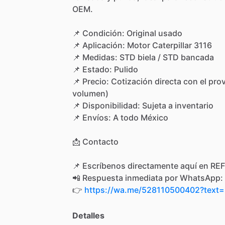
OEM.
📌
Condición:
Original
usado
📌
Aplicación:
Motor
Caterpillar
3116
📌
Medidas:
STD
biela
​/​
STD
bancada
📌
Estado:
Pulido
📌
Precio:
Cotización
directa
con
el
pro
volumen)
📌
Disponibilidad:
Sujeta
a
inventario
📌
Envíos:
A
todo
México
📩
Contacto
📌
Escríbenos
directamente
aquí
en
REF
📲
Respuesta
inmediata
por
WhatsApp:
👉
https://wa.me/528110500402?tex
Detalles