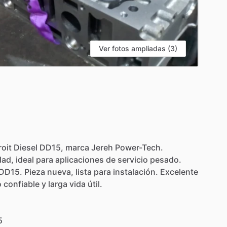
Ver fotos ampliadas (3)
roit
Diesel
DD15,
marca
Jereh
Power-Tech.
dad,
ideal
para
aplicaciones
de
servicio
pesado.
DD15.
Pieza
nueva,
lista
para
instalación.
Excelente
o
confiable
y
larga
vida
útil.
5