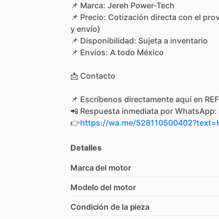
📌
Marca:
Jereh
Power-Tech
📌
Precio:
Cotización
directa
con
el
pro
y
envío)
📌
Disponibilidad:
Sujeta
a
inventario
📌
Envíos:
A
todo
México
📩
Contacto
📌
Escríbenos
directamente
aquí
en
REF
📲
Respuesta
inmediata
por
WhatsApp:
👉
https://wa.me/528110500402?tex
Detalles
Marca del motor
Modelo del motor
Condición de la pieza