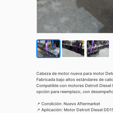
Cabeza
de
motor
nueva
para
motor
Det
Fabricada
bajo
altos
estándares
de
cali
Compatible
con
motores
Detroit
Diesel
opción
para
reemplazo,
con
desempeñ
📌
Condición:
Nuevo
Aftermarket
📌
Aplicación:
Motor
Detroit
Diesel
DD1