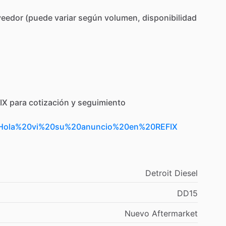
veedor
(puede
variar
según
volumen,
disponibilidad
IX
para
cotización
y
seguimiento
t=Hola%20vi%20su%20anuncio%20en%20REFIX
Detroit
Diesel
DD15
Nuevo
Aftermarket