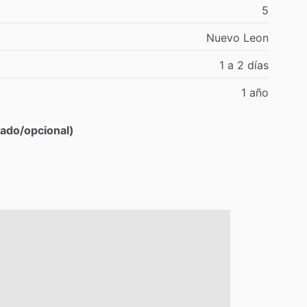
5
Nuevo
Leon
1
a
2
días
1
año
ado/opcional)