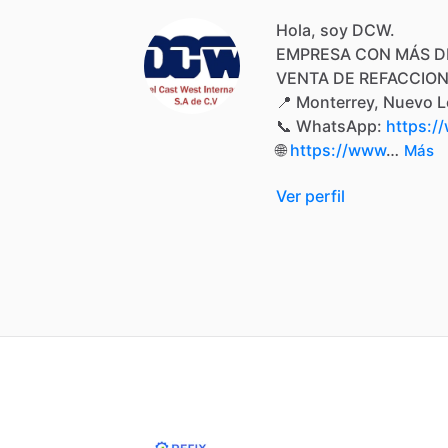
Hola, soy DCW.
EMPRESA
CON
MÁS
D
VENTA
DE
REFACCIO
📍
Monterrey,
Nuevo
L
📞
WhatsApp:
https:/
🌐
https://www
…
Más
Ver perfil