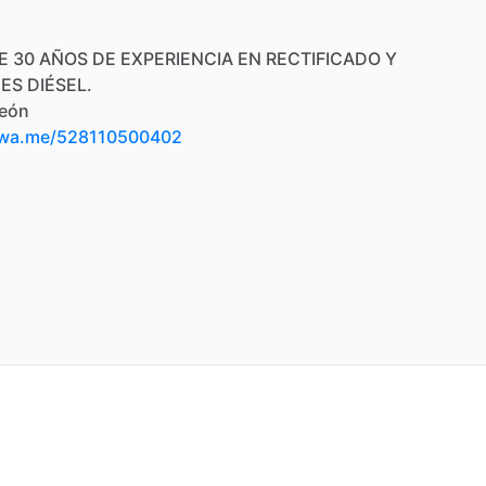
E
30
AÑOS
DE
EXPERIENCIA
EN
RECTIFICADO
Y
NES
DIÉSEL.
eón
/wa.me/528110500402