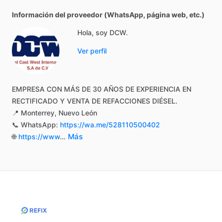
Información del proveedor (WhatsApp, página web, etc.)
Hola, soy DCW.
Ver perfil
EMPRESA
CON
MÁS
DE
30
AÑOS
DE
EXPERIENCIA
EN
RECTIFICADO
Y
VENTA
DE
REFACCIONES
DIÉSEL.
📍
Monterrey,
Nuevo
León
📞
WhatsApp:
https://wa.me/528110500402
Más
🌐
https://www
…