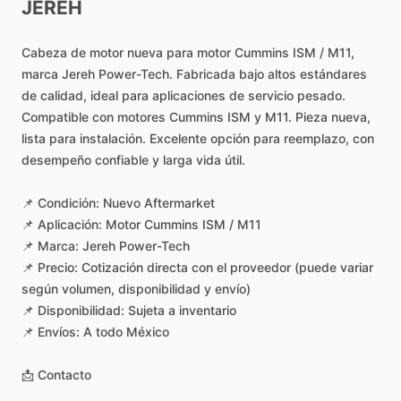
JEREH
Cabeza
de
motor
nueva
para
motor
Cummins
ISM
​/​
M11,
marca
Jereh
Power-Tech.
Fabricada
bajo
altos
estándares
de
calidad,
ideal
para
aplicaciones
de
servicio
pesado.
Compatible
con
motores
Cummins
ISM
y
M11.
Pieza
nueva,
lista
para
instalación.
Excelente
opción
para
reemplazo,
con
desempeño
confiable
y
larga
vida
útil.
📌
Condición:
Nuevo
Aftermarket
📌
Aplicación:
Motor
Cummins
ISM
​/​
M11
📌
Marca:
Jereh
Power-Tech
📌
Precio:
Cotización
directa
con
el
proveedor
(puede
variar
según
volumen,
disponibilidad
y
envío)
📌
Disponibilidad:
Sujeta
a
inventario
📌
Envíos:
A
todo
México
📩
Contacto