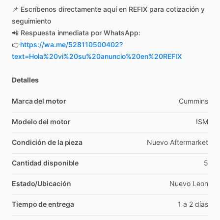
📌
Escríbenos
directamente
aquí
en
REFIX
para
cotización
y
seguimiento
📲
Respuesta
inmediata
por
WhatsApp:
👉
https://wa.me/528110500402?
text=Hola%20vi%20su%20anuncio%20en%20REFIX
Detalles
Marca del motor
Cummins
Modelo del motor
ISM
Condición de la pieza
Nuevo
Aftermarket
Cantidad disponible
5
Estado/Ubicación
Nuevo
Leon
Tiempo de entrega
1
a
2
días