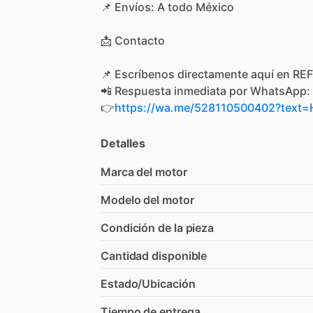
📌
Envíos:
A
todo
México
📩
Contacto
📌
Escríbenos
directamente
aquí
en
REF
📲
Respuesta
inmediata
por
WhatsApp:
👉
https://wa.me/528110500402?tex
Detalles
Marca del motor
Modelo del motor
Condición de la pieza
Cantidad disponible
Estado/Ubicación
Tiempo de entrega