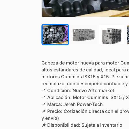
Cabeza
de
motor
nueva
para
motor
Cu
altos
estándares
de
calidad,
ideal
para
motores
Cummins
ISX15
y
X15.
Pieza
n
reemplazo,
con
desempeño
confiable
y
📌
Condición:
Nuevo
Aftermarket
📌
Aplicación:
Motor
Cummins
ISX15
​/​
X
📌
Marca:
Jereh
Power-Tech
📌
Precio:
Cotización
directa
con
el
pro
y
envío)
📌
Disponibilidad:
Sujeta
a
inventario