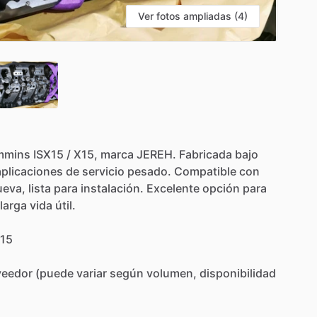
Ver fotos ampliadas (4)
mmins
ISX15
​/​
X15,
marca
JEREH.
Fabricada
bajo
aplicaciones
de
servicio
pesado.
Compatible
con
ueva,
lista
para
instalación.
Excelente
opción
para
larga
vida
útil.
15
veedor
(puede
variar
según
volumen,
disponibilidad