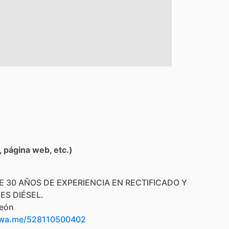
 página web, etc.)
E
30
AÑOS
DE
EXPERIENCIA
EN
RECTIFICADO
Y
NES
DIÉSEL.
eón
/wa.me/528110500402