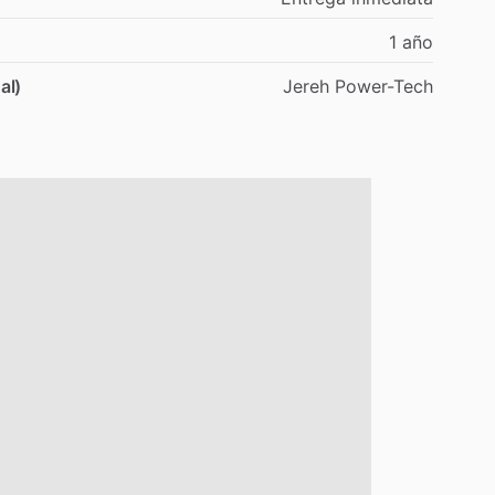
1
año
al)
Jereh
Power-Tech