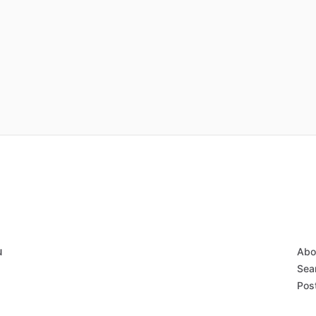
u
Abo
Sear
Post