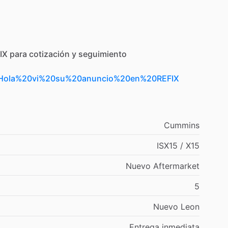
IX
para
cotización
y
seguimiento
t=Hola%20vi%20su%20anuncio%20en%20REFIX
Cummins
ISX15
​/​
X15
Nuevo
Aftermarket
5
Nuevo
Leon
Entrega
inmediata