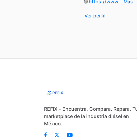
🌐
https://www
…
Más
Ver perfil
REFIX – Encuentra. Compara. Repara. T
marketplace de la industria diésel en
México.