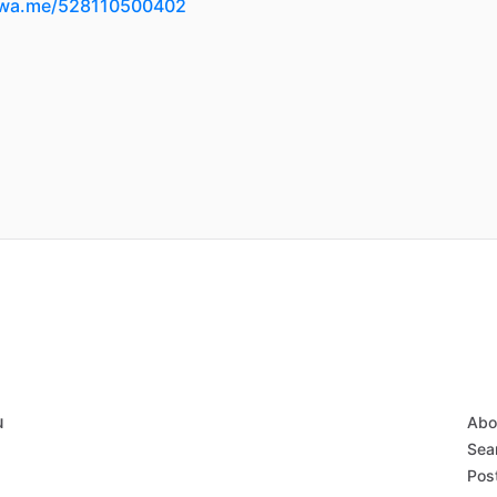
/wa.me/528110500402
u
Abo
Sear
Post