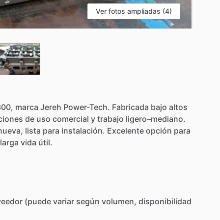
Ver fotos ampliadas (4)
00,
marca
Jereh
Power-Tech.
Fabricada
bajo
altos
ciones
de
uso
comercial
y
trabajo
ligero–mediano.
nueva,
lista
para
instalación.
Excelente
opción
para
larga
vida
útil.
veedor
(puede
variar
según
volumen,
disponibilidad