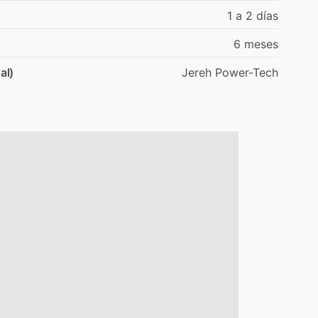
1
a
2
días
6
meses
al)
Jereh
Power-Tech