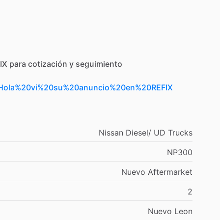
IX
para
cotización
y
seguimiento
t=Hola%20vi%20su%20anuncio%20en%20REFIX
Nissan
Diesel
​/​
UD
Trucks
NP300
Nuevo
Aftermarket
2
Nuevo
Leon