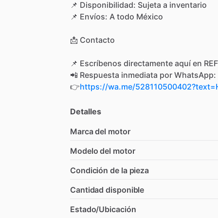
📌
Disponibilidad:
Sujeta
a
inventario
📌
Envíos:
A
todo
México
📩
Contacto
📌
Escríbenos
directamente
aquí
en
REF
📲
Respuesta
inmediata
por
WhatsApp:
👉
https://wa.me/528110500402?tex
Detalles
Marca del motor
Modelo del motor
Condición de la pieza
Cantidad disponible
Estado/Ubicación