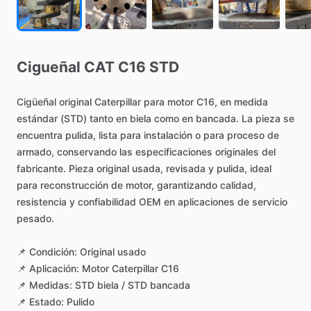
Cigueñal
CAT
C16
STD
Cigüeñal
original
Caterpillar
para
motor
C16,
en
medida
estándar
(STD)
tanto
en
biela
como
en
bancada.
La
pieza
se
encuentra
pulida,
lista
para
instalación
o
para
proceso
de
armado,
conservando
las
especificaciones
originales
del
fabricante.
Pieza
original
usada,
revisada
y
pulida,
ideal
para
reconstrucción
de
motor,
garantizando
calidad,
resistencia
y
confiabilidad
OEM
en
aplicaciones
de
servicio
pesado.
📌
Condición:
Original
usado
📌
Aplicación:
Motor
Caterpillar
C16
📌
Medidas:
STD
biela
​/​
STD
bancada
📌
Estado:
Pulido