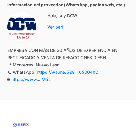
Información del proveedor (WhatsApp, página web, etc.)
Hola, soy DCW.
Ver perfil
EMPRESA
CON
MÁS
DE
30
AÑOS
DE
EXPERIENCIA
EN
RECTIFICADO
Y
VENTA
DE
REFACCIONES
DIÉSEL.
📍
Monterrey,
Nuevo
León
📞
WhatsApp:
https://wa.me/528110500402
Más
🌐
https://www
…