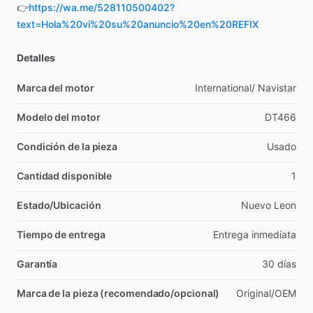
👉
https://wa.me/528110500402?
text=Hola%20vi%20su%20anuncio%20en%20REFIX
Detalles
Marca del motor
International
​/​
Navistar
Modelo del motor
DT466
Condición de la pieza
Usado
Cantidad disponible
1
Estado/Ubicación
Nuevo
Leon
Tiempo de entrega
Entrega
inmediata
Garantía
30
días
Marca de la pieza (recomendado/opcional)
Original
​/​
OEM