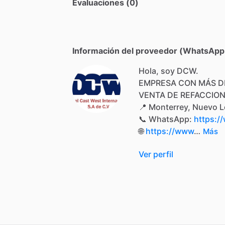
Evaluaciones (0)
Información del proveedor (WhatsApp,
Hola, soy DCW.
EMPRESA
CON
MÁS
D
VENTA
DE
REFACCIO
📍
Monterrey,
Nuevo
L
📞
WhatsApp:
https:/
🌐
https://www
…
Más
Ver perfil