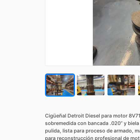
Cigüeñal
Detroit
Diesel
para
motor
8V71
sobremedida
con
bancada
.020”
y
biela
pulida,
lista
para
proceso
de
armado,
m
para
reconstrucción
profesional
de
mot