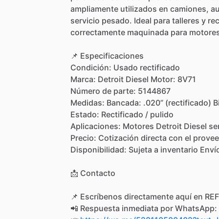
ampliamente
utilizados
en
camiones,
a
servicio
pesado.
Ideal
para
talleres
y
rec
correctamente
maquinada
para
motore
📌
Especificaciones
Condición:
Usado
rectificado
Marca:
Detroit
Diesel
Motor:
8V71
Número
de
parte:
5144867
Medidas:
Bancada:
.020”
(rectificado)
B
Estado:
Rectificado
​/​
pulido
Aplicaciones:
Motores
Detroit
Diesel
se
Precio:
Cotización
directa
con
el
provee
Disponibilidad:
Sujeta
a
inventario
Enví
📩
Contacto
📌
Escríbenos
directamente
aquí
en
REF
📲
Respuesta
inmediata
por
WhatsApp: