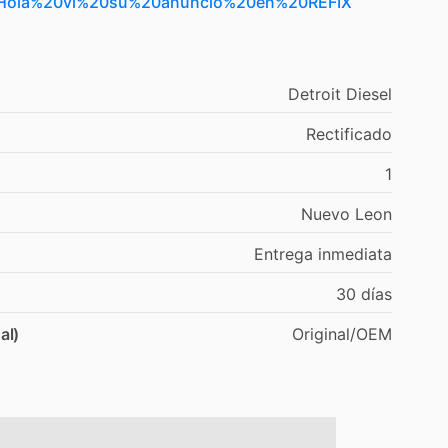
t=Hola%20vi%20su%20anuncio%20en%20REFIX
Detroit
Diesel
Rectificado
1
Nuevo
Leon
Entrega
inmediata
30
días
al)
Original
​/​
OEM