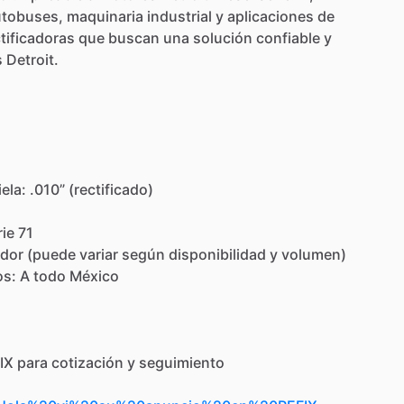
utobuses,
maquinaria
industrial
y
aplicaciones
de
tificadoras
que
buscan
una
solución
confiable
y
s
Detroit.
iela:
.010”
(rectificado)
rie
71
dor
(puede
variar
según
disponibilidad
y
volumen)
os:
A
todo
México
IX
para
cotización
y
seguimiento