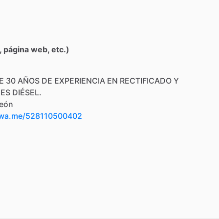
 página web, etc.)
E
30
AÑOS
DE
EXPERIENCIA
EN
RECTIFICADO
Y
NES
DIÉSEL.
eón
/wa.me/528110500402