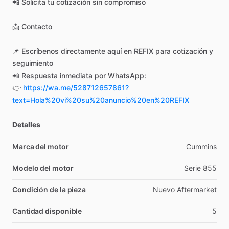
📲
Solicita
tu
cotización
sin
compromiso
📩
Contacto
📌
Escríbenos
directamente
aquí
en
REFIX
para
cotización
y
seguimiento
📲
Respuesta
inmediata
por
WhatsApp:
👉
https://wa.me/528712657861?
text=Hola%20vi%20su%20anuncio%20en%20REFIX
Detalles
Marca del motor
Cummins
Modelo del motor
Serie
855
Condición de la pieza
Nuevo
Aftermarket
Cantidad disponible
5