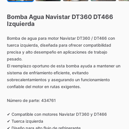
Bomba
Agua
Navistar
DT360
DT466
Izquierda
Bomba
de
agua
para
motor
Navistar
DT360
​/​
DT466
con
tuerca
izquierda,
diseñada
para
ofrecer
compatibilidad
precisa
y
alto
desempeño
en
aplicaciones
de
trabajo
pesado.
El
reemplazo
oportuno
de
esta
bomba
ayuda
a
mantener
un
sistema
de
enfriamiento
eficiente,
evitando
sobrecalentamientos
y
asegurando
un
funcionamiento
confiable
del
motor
en
rutas
exigentes.
Número
de
parte:
434761
✔
Compatible
con
motores
Navistar
DT360
y
DT466
✔
Tuerca
izquierda
✔
Diseño
para
alto
flujo
de
refrigerante