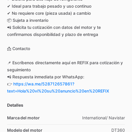
✔
Ideal
para
trabajo
pesado
y
uso
continuo
✔
No
requiere
core
(pieza
usada)
a
cambio
📦
Sujeta
a
inventario
📲
Solicita
tu
cotización
con
datos
del
motor
y
te
confirmamos
disponibilidad
y
plazo
de
entrega
📩
Contacto
📌
Escríbenos
directamente
aquí
en
REFIX
para
cotización
y
seguimiento
📲
Respuesta
inmediata
por
WhatsApp:
👉
https://wa.me/528712657861?
text=Hola%20vi%20su%20anuncio%20en%20REFIX
Detalles
Marca del motor
International
​/​
Navistar
Modelo del motor
DT360