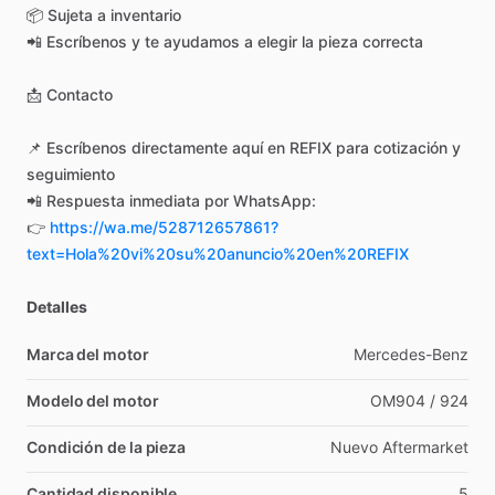
📦
Sujeta
a
inventario
📲
Escríbenos
y
te
ayudamos
a
elegir
la
pieza
correcta
📩
Contacto
📌
Escríbenos
directamente
aquí
en
REFIX
para
cotización
y
seguimiento
📲
Respuesta
inmediata
por
WhatsApp:
👉
https://wa.me/528712657861?
text=Hola%20vi%20su%20anuncio%20en%20REFIX
Detalles
Marca del motor
Mercedes-Benz
Modelo del motor
OM904
​/​
924
Condición de la pieza
Nuevo
Aftermarket
Cantidad disponible
5