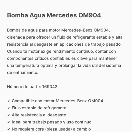
Bomba
Agua
Mercedes
OM904
Bomba
de
agua
para
motor
Mercedes-Benz
OM904,
diseñada
para
ofrecer
un
flujo
de
refrigerante
estable
y
alta
resistencia
al
desgaste
en
aplicaciones
de
trabajo
pesado.
Cuando
tu
motor
exige
rendimiento
continuo,
contar
con
componentes
críticos
confiables
es
clave
para
mantener
una
temperatura
óptima
y
prolongar
la
vida
útil
del
sistema
de
enfriamiento.
Número
de
parte:
169042
✔
Compatible
con
motor
Mercedes-Benz
OM904
✔
Flujo
estable
de
refrigerante
✔
Alta
resistencia
al
desgaste
✔
Ideal
para
trabajo
pesado
y
uso
continuo
✔
No
requiere
core
(pieza
usada)
a
cambio