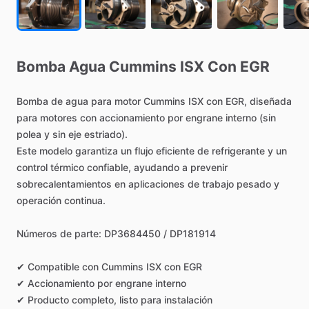
Bomba
Agua
Cummins
ISX
Con
EGR
Bomba
de
agua
para
motor
Cummins
ISX
con
EGR,
diseñada
para
motores
con
accionamiento
por
engrane
interno
(sin
polea
y
sin
eje
estriado).
Este
modelo
garantiza
un
flujo
eficiente
de
refrigerante
y
un
control
térmico
confiable,
ayudando
a
prevenir
sobrecalentamientos
en
aplicaciones
de
trabajo
pesado
y
operación
continua.
Números
de
parte:
DP3684450
​/​
DP181914
✔
Compatible
con
Cummins
ISX
con
EGR
✔
Accionamiento
por
engrane
interno
✔
Producto
completo,
listo
para
instalación