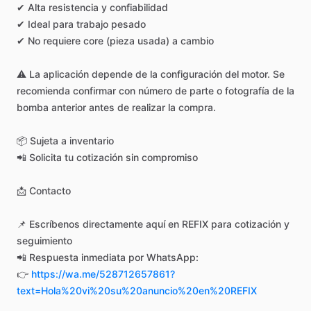
✔
Alta
resistencia
y
confiabilidad
✔
Ideal
para
trabajo
pesado
✔
No
requiere
core
(pieza
usada)
a
cambio
⚠️
La
aplicación
depende
de
la
configuración
del
motor.
Se
recomienda
confirmar
con
número
de
parte
o
fotografía
de
la
bomba
anterior
antes
de
realizar
la
compra.
📦
Sujeta
a
inventario
📲
Solicita
tu
cotización
sin
compromiso
📩
Contacto
📌
Escríbenos
directamente
aquí
en
REFIX
para
cotización
y
seguimiento
📲
Respuesta
inmediata
por
WhatsApp:
👉
https://wa.me/528712657861?
text=Hola%20vi%20su%20anuncio%20en%20REFIX