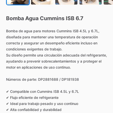
Bomba
Agua
Cummins
ISB
6.7
Bomba
de
agua
para
motores
Cummins
ISB
4.5L
y
6.7L,
diseñada
para
mantener
una
temperatura
de
operación
correcta
y
asegurar
un
desempeño
eficiente
incluso
en
condiciones
exigentes
de
trabajo.
Su
diseño
permite
una
circulación
adecuada
del
refrigerante,
ayudando
a
prevenir
sobrecalentamientos
y
a
proteger
el
motor
en
aplicaciones
de
uso
continuo.
Números
de
parte:
DP2881688
​/​
DP181938
✔
Compatible
con
Cummins
ISB
4.5L
y
6.7L
✔
Flujo
eficiente
de
refrigerante
✔
Ideal
para
trabajo
pesado
y
uso
continuo
✔
Alta
confiabilidad
y
durabilidad