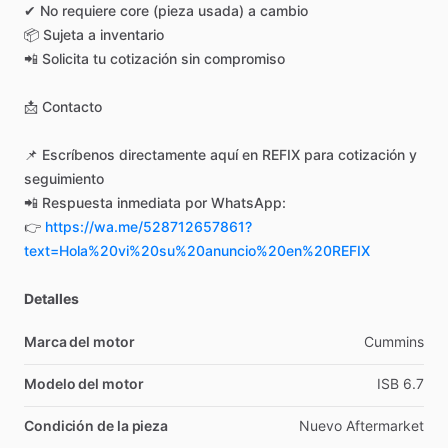
✔
No
requiere
core
(pieza
usada)
a
cambio
📦
Sujeta
a
inventario
📲
Solicita
tu
cotización
sin
compromiso
📩
Contacto
📌
Escríbenos
directamente
aquí
en
REFIX
para
cotización
y
seguimiento
📲
Respuesta
inmediata
por
WhatsApp:
👉
https://wa.me/528712657861?
text=Hola%20vi%20su%20anuncio%20en%20REFIX
Detalles
Marca del motor
Cummins
Modelo del motor
ISB
6.7
Condición de la pieza
Nuevo
Aftermarket