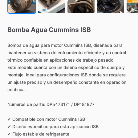
Bomba
Agua
Cummins
ISB
Bomba
de
agua
para
motor
Cummins
ISB,
diseñada
para
mantener
un
sistema
de
enfriamiento
eficiente
y
un
control
térmico
confiable
en
aplicaciones
de
trabajo
pesado.
Este
modelo
cuenta
con
un
diseño
específico
de
cuerpo
y
montaje,
ideal
para
configuraciones
ISB
donde
se
requiere
un
ajuste
preciso
y
un
desempeño
constante
en
operación
continua.
Números
de
parte:
DP5473171
​/​
DP181977
✔
Compatible
con
motor
Cummins
ISB
✔
Diseño
específico
para
esta
aplicación
ISB
✔
Flujo
estable
de
refrigerante