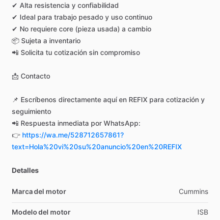
✔
Alta
resistencia
y
confiabilidad
✔
Ideal
para
trabajo
pesado
y
uso
continuo
✔
No
requiere
core
(pieza
usada)
a
cambio
📦
Sujeta
a
inventario
📲
Solicita
tu
cotización
sin
compromiso
📩
Contacto
📌
Escríbenos
directamente
aquí
en
REFIX
para
cotización
y
seguimiento
📲
Respuesta
inmediata
por
WhatsApp:
👉
https://wa.me/528712657861?
text=Hola%20vi%20su%20anuncio%20en%20REFIX
Detalles
Marca del motor
Cummins
Modelo del motor
ISB