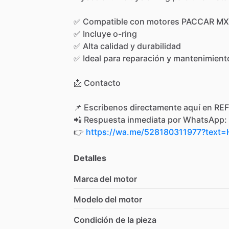
✅
Compatible
con
motores
PACCAR
MX
✅
Incluye
o-ring
✅
Alta
calidad
y
durabilidad
✅
Ideal
para
reparación
y
mantenimient
📩
Contacto
📌
Escríbenos
directamente
aquí
en
REF
📲
Respuesta
inmediata
por
WhatsApp:
👉
https://wa.me/528180311977?tex
Detalles
Marca del motor
Modelo del motor
Condición de la pieza