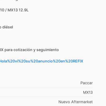
10
​/​
MX13
12.9L
o
diésel
IX
para
cotización
y
seguimiento
t=Hola%20vi%20su%20anuncio%20en%20REFIX
Paccar
MX13
Nuevo
Aftermarket