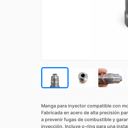
Manga
para
inyector
compatible
con
mo
Fabricada
en
acero
de
alta
precisión
pa
a
prevenir
fugas
de
combustible
y
garan
inyección.
Incluye
o-ring
para
una
insta