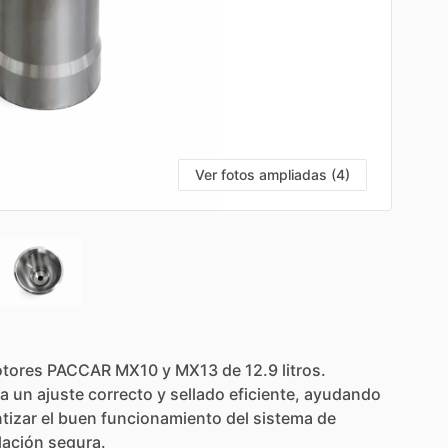
Ver fotos ampliadas (4)
tores
PACCAR
MX10
y
MX13
de
12.9
litros.
ra
un
ajuste
correcto
y
sellado
eficiente,
ayudando
tizar
el
buen
funcionamiento
del
sistema
de
lación
segura.