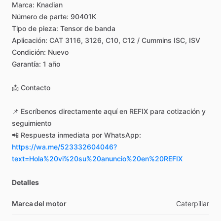
Marca:
Knadian
Número
de
parte:
90401K
Tipo
de
pieza:
Tensor
de
banda
Aplicación:
CAT
3116,
3126,
C10,
C12
​/​
Cummins
ISC,
ISV
Condición:
Nuevo
Garantía:
1
año
📩
Contacto
📌
Escríbenos
directamente
aquí
en
REFIX
para
cotización
y
seguimiento
📲
Respuesta
inmediata
por
WhatsApp:
https://wa.me/523332604046?
text=Hola%20vi%20su%20anuncio%20en%20REFIX
Detalles
Marca del motor
Caterpillar