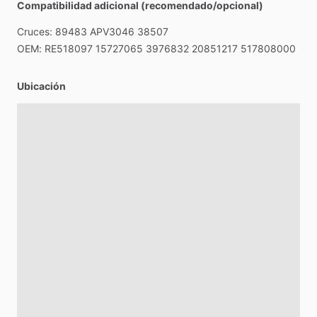
Compatibilidad adicional (recomendado/opcional)
Cruces:
89483
APV3046
38507
OEM:
RE518097
15727065
3976832
20851217
517808000
Ubicación