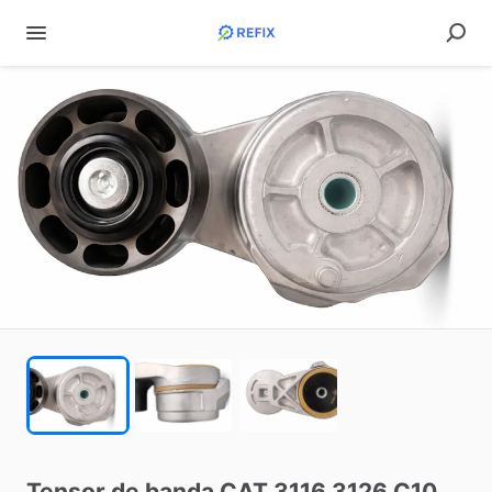
Tensor
de
banda
CAT
3116
3126
C10