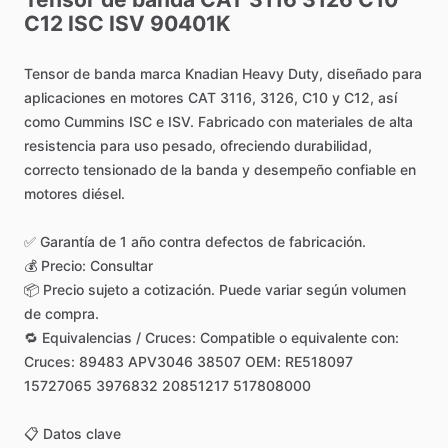
C12
ISC
ISV
90401K
Tensor
de
banda
marca
Knadian
Heavy
Duty,
diseñado
para
aplicaciones
en
motores
CAT
3116,
3126,
C10
y
C12,
así
como
Cummins
ISC
e
ISV.
Fabricado
con
materiales
de
alta
resistencia
para
uso
pesado,
ofreciendo
durabilidad,
correcto
tensionado
de
la
banda
y
desempeño
confiable
en
motores
diésel.
✅
Garantía
de
1
año
contra
defectos
de
fabricación.
💰
Precio:
Consultar
📦
Precio
sujeto
a
cotización.
Puede
variar
según
volumen
de
compra.
🔁
Equivalencias
​/​
Cruces:
Compatible
o
equivalente
con:
Cruces:
89483
APV3046
38507
OEM:
RE518097
15727065
3976832
20851217
517808000
📋
Datos
clave