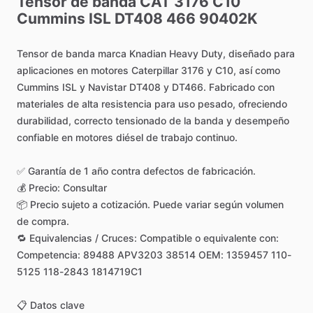
Tensor
de
banda
CAT
3176
C10
Cummins
ISL
DT408
466
90402K
Tensor
de
banda
marca
Knadian
Heavy
Duty,
diseñado
para
aplicaciones
en
motores
Caterpillar
3176
y
C10,
así
como
Cummins
ISL
y
Navistar
DT408
y
DT466.
Fabricado
con
materiales
de
alta
resistencia
para
uso
pesado,
ofreciendo
durabilidad,
correcto
tensionado
de
la
banda
y
desempeño
confiable
en
motores
diésel
de
trabajo
continuo.
✅
Garantía
de
1
año
contra
defectos
de
fabricación.
💰
Precio:
Consultar
📦
Precio
sujeto
a
cotización.
Puede
variar
según
volumen
de
compra.
🔁
Equivalencias
​/​
Cruces:
Compatible
o
equivalente
con:
Competencia:
89488
APV3203
38514
OEM:
1359457
110-
5125
118-2843
1814719C1
📋
Datos
clave