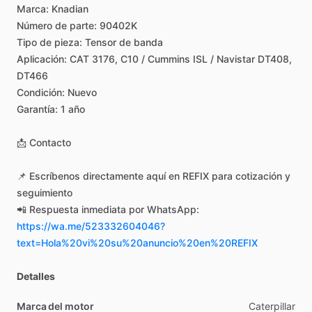
Marca:
Knadian
Número
de
parte:
90402K
Tipo
de
pieza:
Tensor
de
banda
Aplicación:
CAT
3176,
C10
​/​
Cummins
ISL
​/​
Navistar
DT408,
DT466
Condición:
Nuevo
Garantía:
1
año
📩
Contacto
📌
Escríbenos
directamente
aquí
en
REFIX
para
cotización
y
seguimiento
📲
Respuesta
inmediata
por
WhatsApp:
https://wa.me/523332604046?
text=Hola%20vi%20su%20anuncio%20en%20REFIX
Detalles
Marca del motor
Caterpillar