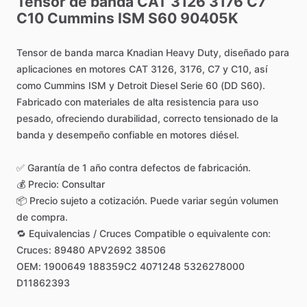
Tensor
de
banda
CAT
3126
3176
C7
C10
Cummins
ISM
S60
90405K
Tensor
de
banda
marca
Knadian
Heavy
Duty,
diseñado
para
aplicaciones
en
motores
CAT
3126,
3176,
C7
y
C10,
así
como
Cummins
ISM
y
Detroit
Diesel
Serie
60
(DD
S60).
Fabricado
con
materiales
de
alta
resistencia
para
uso
pesado,
ofreciendo
durabilidad,
correcto
tensionado
de
la
banda
y
desempeño
confiable
en
motores
diésel.
✅
Garantía
de
1
año
contra
defectos
de
fabricación.
💰
Precio:
Consultar
📦
Precio
sujeto
a
cotización.
Puede
variar
según
volumen
de
compra.
🔁
Equivalencias
​/​
Cruces
Compatible
o
equivalente
con:
Cruces:
89480
APV2692
38506
OEM:
1900649
188359C2
4071248
5326278000
D11862393