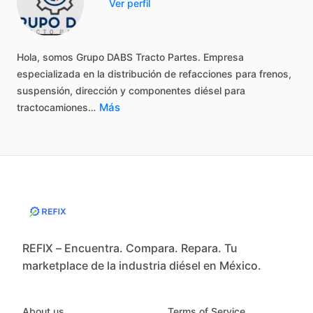
Ver perfil
Hola,
somos
Grupo
DABS
Tracto
Partes.
Empresa
especializada
en
la
distribución
de
refacciones
para
frenos,
suspensión,
dirección
y
componentes
diésel
para
Más
tractocamiones…
REFIX – Encuentra. Compara. Repara. Tu
marketplace de la industria diésel en México.
About us
Terms of Service