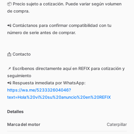
📦
Precio
sujeto
a
cotización.
Puede
variar
según
volumen
de
compra.
📲
Contáctanos
para
confirmar
compatibilidad
con
tu
número
de
serie
antes
de
comprar.
📩
Contacto
📌
Escríbenos
directamente
aquí
en
REFIX
para
cotización
y
seguimiento
📲
Respuesta
inmediata
por
WhatsApp:
https://wa.me/523332604046?
text=Hola%20vi%20su%20anuncio%20en%20REFIX
Detalles
Marca del motor
Caterpillar