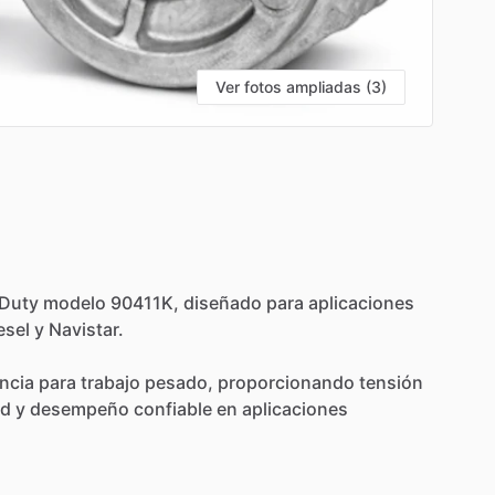
Ver fotos ampliadas (3)
Duty
modelo
90411K,
diseñado
para
aplicaciones
esel
y
Navistar.
encia
para
trabajo
pesado,
proporcionando
tensión
ad
y
desempeño
confiable
en
aplicaciones