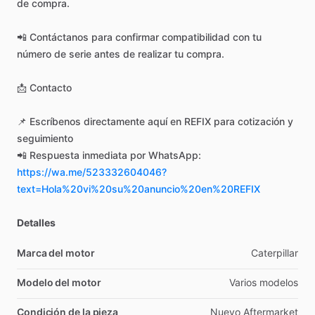
de
compra.
📲
Contáctanos
para
confirmar
compatibilidad
con
tu
número
de
serie
antes
de
realizar
tu
compra.
📩
Contacto
📌
Escríbenos
directamente
aquí
en
REFIX
para
cotización
y
seguimiento
📲
Respuesta
inmediata
por
WhatsApp:
https://wa.me/523332604046?
text=Hola%20vi%20su%20anuncio%20en%20REFIX
Detalles
Marca del motor
Caterpillar
Modelo del motor
Varios
modelos
Condición de la pieza
Nuevo
Aftermarket