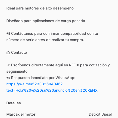
Ideal
para
motores
de
alto
desempeño
Diseñado
para
aplicaciones
de
carga
pesada
📲
Contáctanos
para
confirmar
compatibilidad
con
tu
número
de
serie
antes
de
realizar
tu
compra.
📩
Contacto
📌
Escríbenos
directamente
aquí
en
REFIX
para
cotización
y
seguimiento
📲
Respuesta
inmediata
por
WhatsApp:
https://wa.me/523332604046?
text=Hola%20vi%20su%20anuncio%20en%20REFIX
Detalles
Marca del motor
Detroit
Diesel