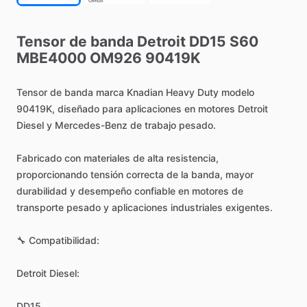
Tensor
de
banda
Detroit
DD15
S60
MBE4000
OM926
90419K
Tensor
de
banda
marca
Knadian
Heavy
Duty
modelo
90419K,
diseñado
para
aplicaciones
en
motores
Detroit
Diesel
y
Mercedes-Benz
de
trabajo
pesado.
Fabricado
con
materiales
de
alta
resistencia,
proporcionando
tensión
correcta
de
la
banda,
mayor
durabilidad
y
desempeño
confiable
en
motores
de
transporte
pesado
y
aplicaciones
industriales
exigentes.
🔧
Compatibilidad:
Detroit
Diesel:
DD15