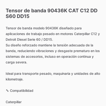
Tensor
de
banda
90436K
CAT
C12
DD
S60
DD15
Tensor
de
banda
modelo
90436K
diseñado
para
aplicaciones
de
trabajo
pesado
en
motores
Caterpillar
C12
y
Detroit
Diesel
Serie
60
​/​
DD15.
Su
diseño
reforzado
mantiene
la
tensión
adecuada
de
la
banda,
reduciendo
vibraciones
y
desgaste
prematuro
en
los
sistemas
de
accesorios,
incluso
en
operación
continua
y
carga
severa.
Ideal
para
transporte
pesado,
maquinaria
y
unidades
de
alto
kilometraje.
🔧
Compatibilidad
Caterpillar