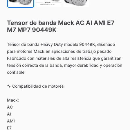
Tensor
de
banda
Mack
AC
AI
AMI
E7
M7
MP7
90449K
Tensor
de
banda
Heavy
Duty
modelo
90449K,
diseñado
para
motores
Mack
en
aplicaciones
de
trabajo
pesado.
Fabricado
con
materiales
de
alta
resistencia
que
garantizan
tensión
correcta
de
la
banda,
mayor
durabilidad
y
operación
confiable.
🔧
Compatibilidad
de
motores
Mack:
AC
AI
AMI
E7