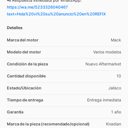
📲
Respuesta
inmediata
por
WhatsApp:
https://wa.me/523332604046?
text=Hola%20vi%20su%20anuncio%20en%20REFIX
Detalles
Marca del motor
Mack
Modelo del motor
Varios
modelos
Condición de la pieza
Nuevo
Aftermarket
Cantidad disponible
10
Estado/Ubicación
Jalisco
Tiempo de entrega
Entrega
inmediata
Garantía
1
año
Marca de la pieza (recomendado/opcional)
Knadian