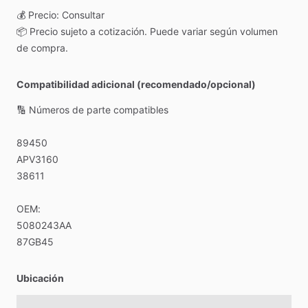
💰
Precio:
Consultar
📦
Precio
sujeto
a
cotización.
Puede
variar
según
volumen
de
compra.
Compatibilidad adicional (recomendado/opcional)
🔢
Números
de
parte
compatibles
89450
APV3160
38611
OEM:
5080243AA
87GB45
Ubicación