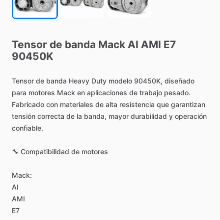
Tensor
de
banda
Mack
AI
AMI
E7
90450K
Tensor
de
banda
Heavy
Duty
modelo
90450K,
diseñado
para
motores
Mack
en
aplicaciones
de
trabajo
pesado.
Fabricado
con
materiales
de
alta
resistencia
que
garantizan
tensión
correcta
de
la
banda,
mayor
durabilidad
y
operación
confiable.
🔧
Compatibilidad
de
motores
Mack:
AI
AMI
E7