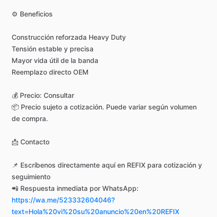
⚙️
Beneficios
Construcción
reforzada
Heavy
Duty
Tensión
estable
y
precisa
Mayor
vida
útil
de
la
banda
Reemplazo
directo
OEM
💰
Precio:
Consultar
📦
Precio
sujeto
a
cotización.
Puede
variar
según
volumen
de
compra.
📩
Contacto
📌
Escríbenos
directamente
aquí
en
REFIX
para
cotización
y
seguimiento
📲
Respuesta
inmediata
por
WhatsApp:
https://wa.me/523332604046?
text=Hola%20vi%20su%20anuncio%20en%20REFIX