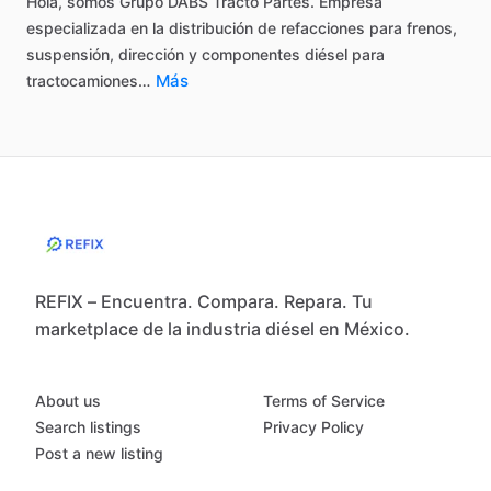
Hola,
somos
Grupo
DABS
Tracto
Partes.
Empresa
especializada
en
la
distribución
de
refacciones
para
frenos,
suspensión,
dirección
y
componentes
diésel
para
Más
tractocamiones…
REFIX – Encuentra. Compara. Repara. Tu
marketplace de la industria diésel en México.
About us
Terms of Service
Search listings
Privacy Policy
Post a new listing