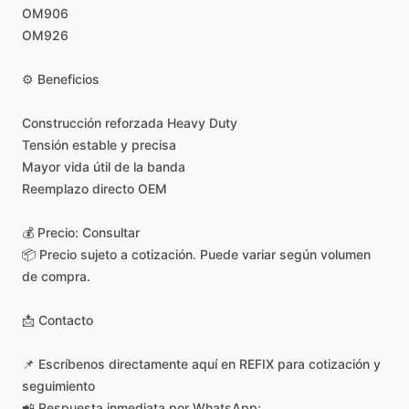
OM906
OM926
⚙️
Beneficios
Construcción
reforzada
Heavy
Duty
Tensión
estable
y
precisa
Mayor
vida
útil
de
la
banda
Reemplazo
directo
OEM
💰
Precio:
Consultar
📦
Precio
sujeto
a
cotización.
Puede
variar
según
volumen
de
compra.
📩
Contacto
📌
Escríbenos
directamente
aquí
en
REFIX
para
cotización
y
seguimiento
📲
Respuesta
inmediata
por
WhatsApp: