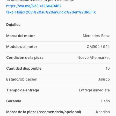
https://wa.me/523332604046?
text=Hola%20vi%20su%20anuncio%20en%20REFIX
Detalles
Marca del motor
Mercedes-Benz
Modelo del motor
OM904
​/​
924
Condición de la pieza
Nuevo
Aftermarket
Cantidad disponible
10
Estado/Ubicación
Jalisco
Tiempo de entrega
Entrega
inmediata
Garantía
1
año
Marca de la pieza (recomendado/opcional)
Knadian