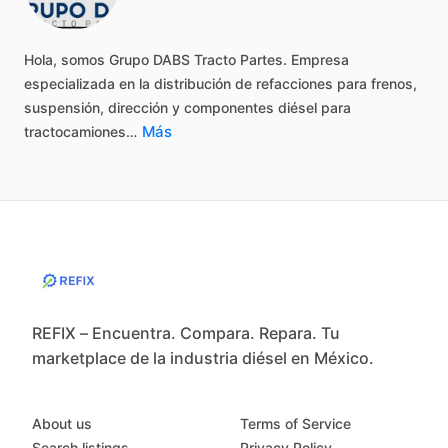
Hola,
somos
Grupo
DABS
Tracto
Partes.
Empresa
especializada
en
la
distribución
de
refacciones
para
frenos,
suspensión,
dirección
y
componentes
diésel
para
Más
tractocamiones…
REFIX – Encuentra. Compara. Repara. Tu
marketplace de la industria diésel en México.
About us
Terms of Service
Search listings
Privacy Policy