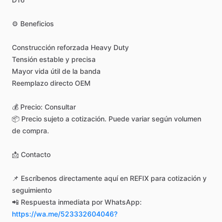
⚙️
Beneficios
Construcción
reforzada
Heavy
Duty
Tensión
estable
y
precisa
Mayor
vida
útil
de
la
banda
Reemplazo
directo
OEM
💰
Precio:
Consultar
📦
Precio
sujeto
a
cotización.
Puede
variar
según
volumen
de
compra.
📩
Contacto
📌
Escríbenos
directamente
aquí
en
REFIX
para
cotización
y
seguimiento
📲
Respuesta
inmediata
por
WhatsApp:
https://wa.me/523332604046?