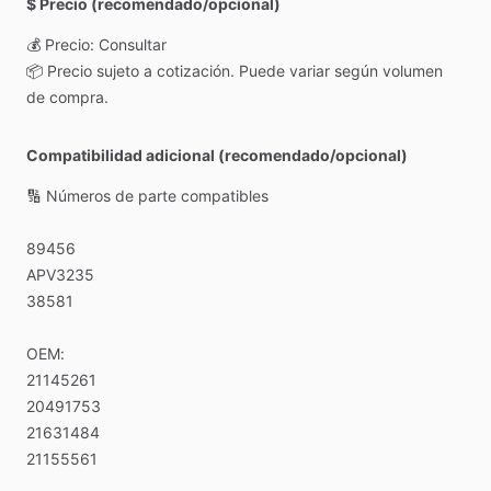
$ Precio (recomendado/opcional)
💰
Precio:
Consultar
📦
Precio
sujeto
a
cotización.
Puede
variar
según
volumen
de
compra.
Compatibilidad adicional (recomendado/opcional)
🔢
Números
de
parte
compatibles
89456
APV3235
38581
OEM:
21145261
20491753
21631484
21155561