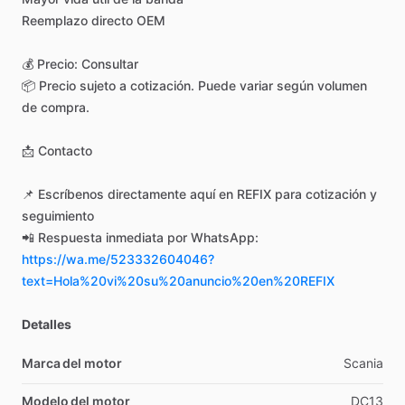
Reemplazo
directo
OEM
💰
Precio:
Consultar
📦
Precio
sujeto
a
cotización.
Puede
variar
según
volumen
de
compra.
📩
Contacto
📌
Escríbenos
directamente
aquí
en
REFIX
para
cotización
y
seguimiento
📲
Respuesta
inmediata
por
WhatsApp:
https://wa.me/523332604046?
text=Hola%20vi%20su%20anuncio%20en%20REFIX
Detalles
Marca del motor
Scania
Modelo del motor
DC13