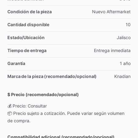
Condición de la pieza
Nuevo
Aftermarket
Cantidad disponible
10
Estado/Ubicación
Jalisco
Tiempo de entrega
Entrega
inmediata
Garantía
1
año
Marca de la pieza (recomendado/opcional)
Knadian
$ Precio (recomendado/opcional)
💰
Precio:
Consultar
📦
Precio
sujeto
a
cotización.
Puede
variar
según
volumen
de
compra.
Compatibilidad adicional (recomendado/opcional)