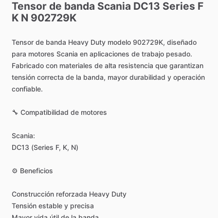
Tensor
de
banda
Scania
DC13
Series
F
K
N
902729K
Tensor
de
banda
Heavy
Duty
modelo
902729K,
diseñado
para
motores
Scania
en
aplicaciones
de
trabajo
pesado.
Fabricado
con
materiales
de
alta
resistencia
que
garantizan
tensión
correcta
de
la
banda,
mayor
durabilidad
y
operación
confiable.
🔧
Compatibilidad
de
motores
Scania:
DC13
(Series
F,
K,
N)
⚙️
Beneficios
Construcción
reforzada
Heavy
Duty
Tensión
estable
y
precisa
Mayor
vida
útil
de
la
banda