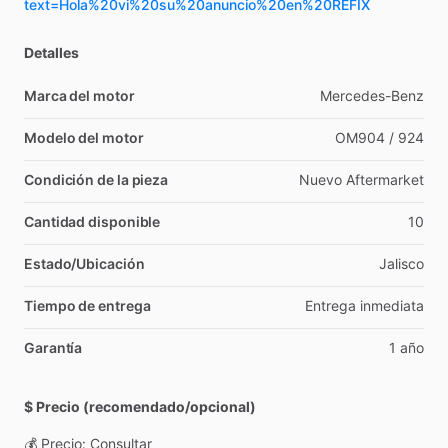
text=Hola%20vi%20su%20anuncio%20en%20REFIX
Detalles
Marca del motor
Mercedes-Benz
Modelo del motor
OM904
​/​
924
Condición de la pieza
Nuevo
Aftermarket
Cantidad disponible
10
Estado/Ubicación
Jalisco
Tiempo de entrega
Entrega
inmediata
Garantía
1
año
$ Precio (recomendado/opcional)
💰
Precio:
Consultar