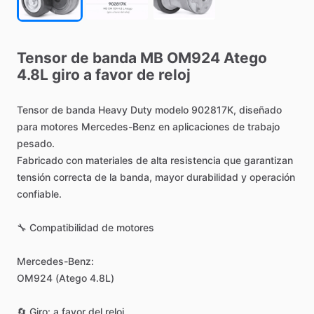
Tensor
de
banda
MB
OM924
Atego
4.8L
giro
a
favor
de
reloj
Tensor
de
banda
Heavy
Duty
modelo
902817K,
diseñado
para
motores
Mercedes-Benz
en
aplicaciones
de
trabajo
pesado.
Fabricado
con
materiales
de
alta
resistencia
que
garantizan
tensión
correcta
de
la
banda,
mayor
durabilidad
y
operación
confiable.
🔧
Compatibilidad
de
motores
Mercedes-Benz:
OM924
(Atego
4.8L)
🔄
Giro:
a
favor
del
reloj