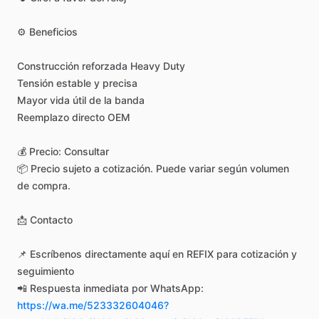
⚙️
Beneficios
Construcción
reforzada
Heavy
Duty
Tensión
estable
y
precisa
Mayor
vida
útil
de
la
banda
Reemplazo
directo
OEM
💰
Precio:
Consultar
📦
Precio
sujeto
a
cotización.
Puede
variar
según
volumen
de
compra.
📩
Contacto
📌
Escríbenos
directamente
aquí
en
REFIX
para
cotización
y
seguimiento
📲
Respuesta
inmediata
por
WhatsApp:
https://wa.me/523332604046?