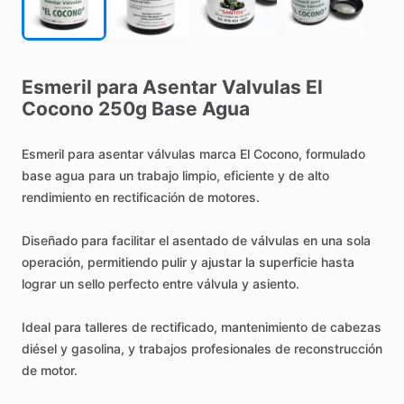
Esmeril
para
Asentar
Valvulas
El
Cocono
250g
Base
Agua
Esmeril
para
asentar
válvulas
marca
El
Cocono,
formulado
base
agua
para
un
trabajo
limpio,
eficiente
y
de
alto
rendimiento
en
rectificación
de
motores.
Diseñado
para
facilitar
el
asentado
de
válvulas
en
una
sola
operación,
permitiendo
pulir
y
ajustar
la
superficie
hasta
lograr
un
sello
perfecto
entre
válvula
y
asiento.
Ideal
para
talleres
de
rectificado,
mantenimiento
de
cabezas
diésel
y
gasolina,
y
trabajos
profesionales
de
reconstrucción
de
motor.