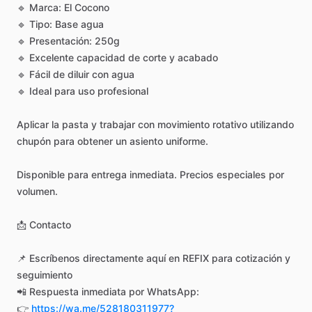
🔹
Marca:
El
Cocono
🔹
Tipo:
Base
agua
🔹
Presentación:
250g
🔹
Excelente
capacidad
de
corte
y
acabado
🔹
Fácil
de
diluir
con
agua
🔹
Ideal
para
uso
profesional
Aplicar
la
pasta
y
trabajar
con
movimiento
rotativo
utilizando
chupón
para
obtener
un
asiento
uniforme.
Disponible
para
entrega
inmediata.
Precios
especiales
por
volumen.
📩
Contacto
📌
Escríbenos
directamente
aquí
en
REFIX
para
cotización
y
seguimiento
📲
Respuesta
inmediata
por
WhatsApp:
👉
https://wa.me/528180311977?