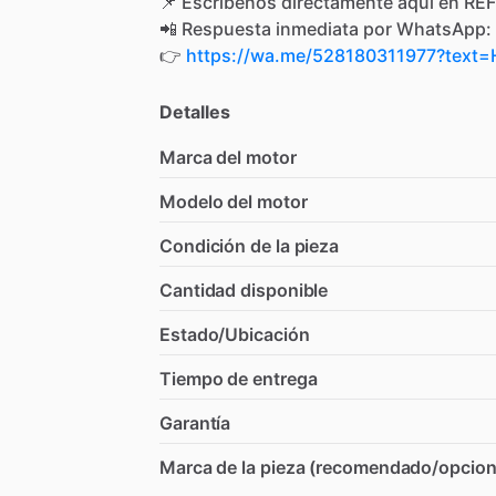
📌
Escríbenos
directamente
aquí
en
REF
📲
Respuesta
inmediata
por
WhatsApp:
👉
https://wa.me/528180311977?tex
Detalles
Marca del motor
Modelo del motor
Condición de la pieza
Cantidad disponible
Estado/Ubicación
Tiempo de entrega
Garantía
Marca de la pieza (recomendado/opcion