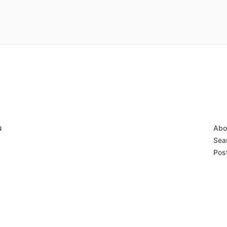
u
Abo
Sear
Post