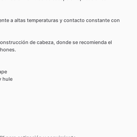
ente
a
altas
temperaturas
y
contacto
constante
con
construcción
de
cabeza,
donde
se
recomienda
el
hones.
ape
y
hule