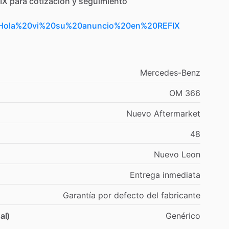
IX
para
cotización
y
seguimiento
t=Hola%20vi%20su%20anuncio%20en%20REFIX
Mercedes-Benz
OM
366
Nuevo
Aftermarket
48
Nuevo
Leon
Entrega
inmediata
Garantía
por
defecto
del
fabricante
al)
Genérico