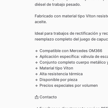
diésel
de
trabajo
pesado.
Fabricado
con
material
tipo
Viton
resist
aceite.
Ideal
para
trabajos
de
rectificación
y
re
reemplazo
completo
del
juego
de
capuc
🔹
Compatible
con
Mercedes
OM366
🔹
Aplicación
específica:
válvula
de
esc
🔹
Conjunto
completo
cuerpo
metálico
🔹
Material
tipo
Viton
🔹
Alta
resistencia
térmica
🔹
Disponible
por
pieza
🔹
Precios
especiales
por
volumen
📩
Contacto