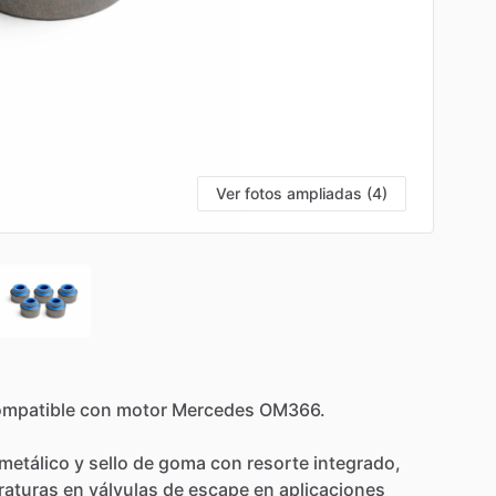
Ver fotos ampliadas (4)
mpatible
con
motor
Mercedes
OM366.
metálico
y
sello
de
goma
con
resorte
integrado,
raturas
en
válvulas
de
escape
en
aplicaciones