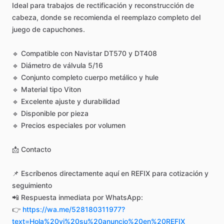
Ideal
para
trabajos
de
rectificación
y
reconstrucción
de
cabeza,
donde
se
recomienda
el
reemplazo
completo
del
juego
de
capuchones.
🔹
Compatible
con
Navistar
DT570
y
DT408
🔹
Diámetro
de
válvula
5
​/​
16
🔹
Conjunto
completo
cuerpo
metálico
y
hule
🔹
Material
tipo
Viton
🔹
Excelente
ajuste
y
durabilidad
🔹
Disponible
por
pieza
🔹
Precios
especiales
por
volumen
📩
Contacto
📌
Escríbenos
directamente
aquí
en
REFIX
para
cotización
y
seguimiento
📲
Respuesta
inmediata
por
WhatsApp:
👉
https://wa.me/528180311977?
text=Hola%20vi%20su%20anuncio%20en%20REFIX