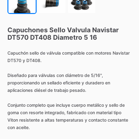
Capuchones
Sello
Valvula
Navistar
DT570
DT408
Diametro
5
16
Capuchón
sello
de
válvula
compatible
con
motores
Navistar
DT570
y
DT408.
Diseñado
para
válvulas
con
diámetro
de
5
​/​
16",
proporcionando
un
sellado
eficiente
y
duradero
en
aplicaciones
diésel
de
trabajo
pesado.
Conjunto
completo
que
incluye
cuerpo
metálico
y
sello
de
goma
con
resorte
integrado,
fabricado
con
material
tipo
Viton
resistente
a
altas
temperaturas
y
contacto
constante
con
aceite.