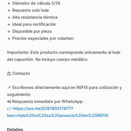
🔹
Diámetro
de
válvula
5
​/​
16
🔹
Repuesto
solo
hule
🔹
Alta
resistencia
térmica
🔹
Ideal
para
rectificación
🔹
Disponible
por
pieza
🔹
Precios
especiales
por
volumen
Importante:
Este
producto
corresponde
únicamente
al
hule
del
capuchón.
No
incluye
cuerpo
metálico.
📩
Contacto
📌
Escríbenos
directamente
aquí
en
REFIX
para
cotización
y
seguimiento
📲
Respuesta
inmediata
por
WhatsApp:
👉
https://wa.me/528180311977?
text=Hola%20vi%20su%20anuncio%20en%20REFIX
Detalles