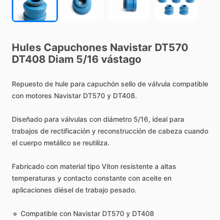
Hules
Capuchones
Navistar
DT570
DT408
Diam
5
​/​
16
vástago
Repuesto
de
hule
para
capuchón
sello
de
válvula
compatible
con
motores
Navistar
DT570
y
DT408.
Diseñado
para
válvulas
con
diámetro
5
​/​
16,
ideal
para
trabajos
de
rectificación
y
reconstrucción
de
cabeza
cuando
el
cuerpo
metálico
se
reutiliza.
Fabricado
con
material
tipo
Viton
resistente
a
altas
temperaturas
y
contacto
constante
con
aceite
en
aplicaciones
diésel
de
trabajo
pesado.
🔹
Compatible
con
Navistar
DT570
y
DT408