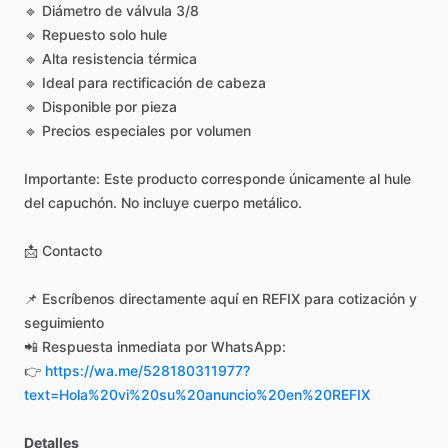
🔹
Diámetro
de
válvula
3
​/​
8
🔹
Repuesto
solo
hule
🔹
Alta
resistencia
térmica
🔹
Ideal
para
rectificación
de
cabeza
🔹
Disponible
por
pieza
🔹
Precios
especiales
por
volumen
Importante:
Este
producto
corresponde
únicamente
al
hule
del
capuchón.
No
incluye
cuerpo
metálico.
📩
Contacto
📌
Escríbenos
directamente
aquí
en
REFIX
para
cotización
y
seguimiento
📲
Respuesta
inmediata
por
WhatsApp:
👉
https://wa.me/528180311977?
text=Hola%20vi%20su%20anuncio%20en%20REFIX
Detalles