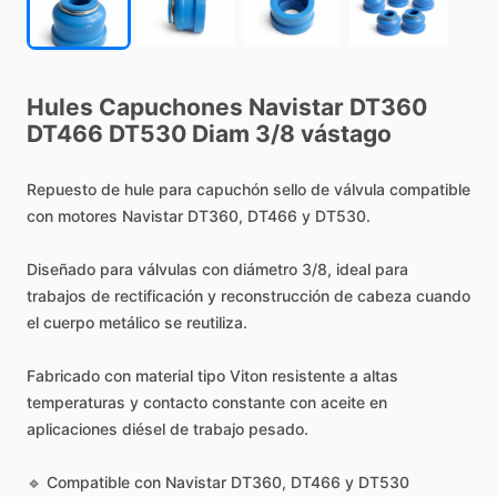
Hules
Capuchones
Navistar
DT360
DT466
DT530
Diam
3
​/​
8
vástago
Repuesto
de
hule
para
capuchón
sello
de
válvula
compatible
con
motores
Navistar
DT360,
DT466
y
DT530.
Diseñado
para
válvulas
con
diámetro
3
​/​
8,
ideal
para
trabajos
de
rectificación
y
reconstrucción
de
cabeza
cuando
el
cuerpo
metálico
se
reutiliza.
Fabricado
con
material
tipo
Viton
resistente
a
altas
temperaturas
y
contacto
constante
con
aceite
en
aplicaciones
diésel
de
trabajo
pesado.
🔹
Compatible
con
Navistar
DT360,
DT466
y
DT530