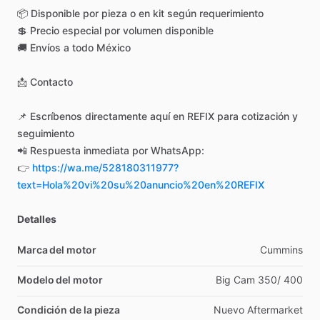
📦
Disponible
por
pieza
o
en
kit
según
requerimiento
💲
Precio
especial
por
volumen
disponible
🚚
Envíos
a
todo
México
📩
Contacto
📌
Escríbenos
directamente
aquí
en
REFIX
para
cotización
y
seguimiento
📲
Respuesta
inmediata
por
WhatsApp:
👉
https://wa.me/528180311977?
text=Hola%20vi%20su%20anuncio%20en%20REFIX
Detalles
Marca del motor
Cummins
Modelo del motor
Big
Cam
350
​/​
400
Condición de la pieza
Nuevo
Aftermarket