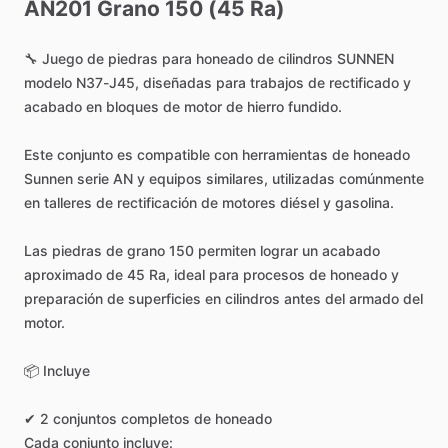
AN201
Grano
150
(45
Ra)
🔧
Juego
de
piedras
para
honeado
de
cilindros
SUNNEN
modelo
N37-J45,
diseñadas
para
trabajos
de
rectificado
y
acabado
en
bloques
de
motor
de
hierro
fundido.
Este
conjunto
es
compatible
con
herramientas
de
honeado
Sunnen
serie
AN
y
equipos
similares,
utilizadas
comúnmente
en
talleres
de
rectificación
de
motores
diésel
y
gasolina.
Las
piedras
de
grano
150
permiten
lograr
un
acabado
aproximado
de
45
Ra,
ideal
para
procesos
de
honeado
y
preparación
de
superficies
en
cilindros
antes
del
armado
del
motor.
📦
Incluye
✔
2
conjuntos
completos
de
honeado
Cada
conjunto
incluye: