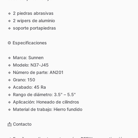
🔹
2
piedras
abrasivas
🔹
2
wipers
de
aluminio
🔹
soporte
portapiedras
⚙️
Especificaciones
🔹
Marca:
Sunnen
🔹
Modelo:
N37-J45
🔹
Número
de
parte:
AN201
🔹
Grano:
150
🔹
Acabado:
45
Ra
🔹
Rango
de
diámetro:
3.5"
–
5.5"
🔹
Aplicación:
Honeado
de
cilindros
🔹
Material
de
trabajo:
Hierro
fundido
📩
Contacto