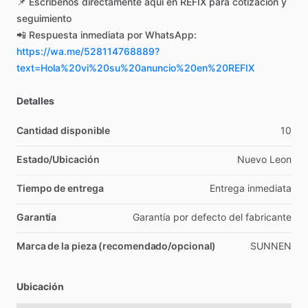
📌
Escríbenos
directamente
aquí
en
REFIX
para
cotización
y
seguimiento
📲
Respuesta
inmediata
por
WhatsApp:
https://wa.me/528114768889?
text=Hola%20vi%20su%20anuncio%20en%20REFIX
Detalles
Cantidad disponible
10
Estado/Ubicación
Nuevo
Leon
Tiempo de entrega
Entrega
inmediata
Garantía
Garantía
por
defecto
del
fabricante
Marca de la pieza (recomendado/opcional)
SUNNEN
Ubicación