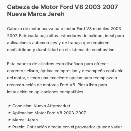
Cabeza
de
Motor
Ford
V8
2003
2007
Nueva
Marca
Jereh
Cabeza
de
motor
nueva
para
motor
Ford
V8
modelos
2003-
2007.
Fabricada
bajo
altos
estándares
de
calidad,
ideal
para
aplicaciones
automotrices
y
de
trabajo
que
requieren
confiabilidad
y
durabilidad
en
el
sistema
de
combustión.
Esta
cabeza
de
cilindros
está
diseñada
para
ofrecer
correcto
sellado,
óptima
compresión
y
desempeño
confiable
del
motor,
siendo
una
excelente
opción
para
reemplazo
o
reconstrucción
de
motores
Ford
V8.
Pieza
lista
para
instalación
en
aplicaciones
compatibles.
📌
Condición:
Nuevo
Aftermarket
📌
Aplicación:
Motor
Ford
V8
2003-2007
📌
Marca:
Jereh
📌
Precio:
Cotización
directa
con
el
proveedor
(puede
variar