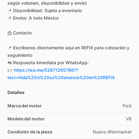
según
volumen,
disponibilidad
y
envío)
📌
Disponibilidad:
Sujeta
a
inventario
📌
Envíos:
A
todo
México
📩
Contacto
📌
Escríbenos
directamente
aquí
en
REFIX
para
cotización
y
seguimiento
📲
Respuesta
inmediata
por
WhatsApp:
👉
https://wa.me/528712657861?
text=Hola%20vi%20su%20anuncio%20en%20REFIX
Detalles
Marca del motor
Ford
Modelo del motor
V8
Condición de la pieza
Nuevo
Aftermarket