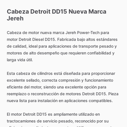
Cabeza
Detroit
DD15
Nueva
Marca
Jereh
Cabeza
de
motor
nueva
marca
Jereh
Power-Tech
para
motor
Detroit
Diesel
DD15.
Fabricada
bajo
altos
estándares
de
calidad,
ideal
para
aplicaciones
de
transporte
pesado
y
motores
de
alto
desempeño
que
requieren
confiabilidad
y
larga
vida
útil.
Esta
cabeza
de
cilindros
está
diseñada
para
proporcionar
excelente
sellado,
correcta
compresión
y
funcionamiento
eficiente
del
motor,
siendo
una
excelente
opción
para
reemplazo
o
reconstrucción
de
motores
Detroit
DD15.
Pieza
nueva
lista
para
instalación
en
aplicaciones
compatibles.
El
motor
Detroit
DD15
es
ampliamente
utilizado
en
tractocamiones
de
servicio
pesado,
reconocido
por
su