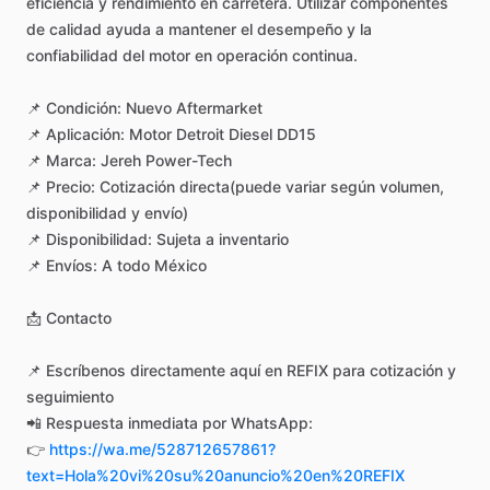
eficiencia
y
rendimiento
en
carretera.
Utilizar
componentes
de
calidad
ayuda
a
mantener
el
desempeño
y
la
confiabilidad
del
motor
en
operación
continua.
📌
Condición:
Nuevo
Aftermarket
📌
Aplicación:
Motor
Detroit
Diesel
DD15
📌
Marca:
Jereh
Power-Tech
📌
Precio:
Cotización
directa(puede
variar
según
volumen,
disponibilidad
y
envío)
📌
Disponibilidad:
Sujeta
a
inventario
📌
Envíos:
A
todo
México
📩
Contacto
📌
Escríbenos
directamente
aquí
en
REFIX
para
cotización
y
seguimiento
📲
Respuesta
inmediata
por
WhatsApp:
👉
https://wa.me/528712657861?
text=Hola%20vi%20su%20anuncio%20en%20REFIX