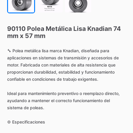
90110
Polea
Metálica
Lisa
Knadian
74
mm
x
57
mm
🔧
Polea
metálica
lisa
marca
Knadian,
diseñada
para
aplicaciones
en
sistemas
de
transmisión
y
accesorios
de
motor.
Fabricada
con
materiales
de
alta
resistencia
que
proporcionan
durabilidad,
estabilidad
y
funcionamiento
confiable
en
condiciones
de
trabajo
exigentes.
Ideal
para
mantenimiento
preventivo
o
reemplazo
directo,
ayudando
a
mantener
el
correcto
funcionamiento
del
sistema
de
poleas.
⚙️
Especificaciones