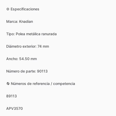
⚙️
Especificaciones
Marca:
Knadian
Tipo:
Polea
metálica
ranurada
Diámetro
exterior:
74
mm
Ancho:
54.50
mm
Número
de
parte:
90113
🔄
Números
de
referencia
​/​
competencia
89113
APV3570