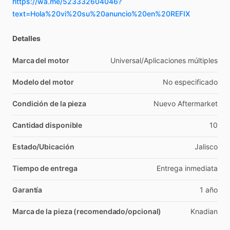
https://wa.me/523332604046?
text=Hola%20vi%20su%20anuncio%20en%20REFIX
Detalles
Marca del motor
Universal
​/​
Aplicaciones
múltiples
Modelo del motor
No
especificado
Condición de la pieza
Nuevo
Aftermarket
Cantidad disponible
10
Estado/Ubicación
Jalisco
Tiempo de entrega
Entrega
inmediata
Garantía
1
año
Marca de la pieza (recomendado/opcional)
Knadian