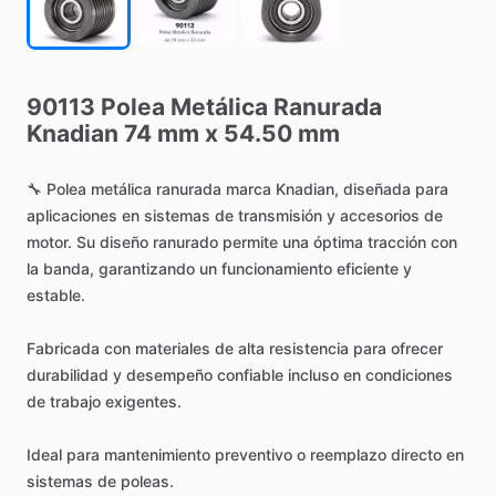
90113
Polea
Metálica
Ranurada
Knadian
74
mm
x
54.50
mm
🔧
Polea
metálica
ranurada
marca
Knadian,
diseñada
para
aplicaciones
en
sistemas
de
transmisión
y
accesorios
de
motor.
Su
diseño
ranurado
permite
una
óptima
tracción
con
la
banda,
garantizando
un
funcionamiento
eficiente
y
estable.
Fabricada
con
materiales
de
alta
resistencia
para
ofrecer
durabilidad
y
desempeño
confiable
incluso
en
condiciones
de
trabajo
exigentes.
Ideal
para
mantenimiento
preventivo
o
reemplazo
directo
en
sistemas
de
poleas.