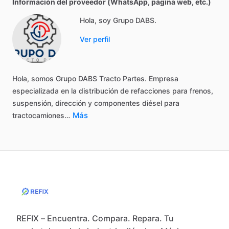
Información del proveedor (WhatsApp, página web, etc.)
Hola, soy Grupo DABS.
Ver perfil
Hola,
somos
Grupo
DABS
Tracto
Partes.
Empresa
especializada
en
la
distribución
de
refacciones
para
frenos,
suspensión,
dirección
y
componentes
diésel
para
Más
tractocamiones…
REFIX – Encuentra. Compara. Repara. Tu