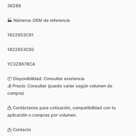
36288
🏭
Números
OEM
de
referencia
1822653C91
1822653C92
YC3Z8678CA
📦
Disponibilidad:
Consultar
existencia
💰
Precio:
Consultar
(puede
variar
según
volumen
de
compra)
📩
Contáctanos
para
cotización,
compatibilidad
con
tu
aplicación
o
compras
por
volumen.
📩
Contacto