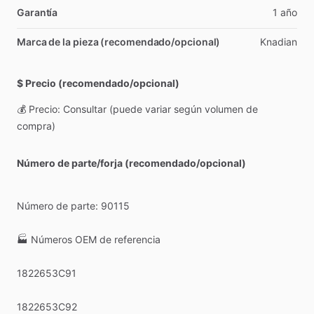
Garantía
1
año
Marca de la pieza (recomendado/opcional)
Knadian
$ Precio (recomendado/opcional)
💰
Precio:
Consultar
(puede
variar
según
volumen
de
compra)
Número de parte/forja (recomendado/opcional)
Número
de
parte:
90115
🏭
Números
OEM
de
referencia
1822653C91
1822653C92