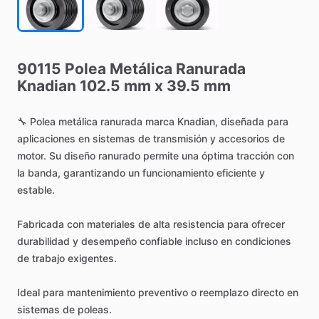
90115
Polea
Metálica
Ranurada
Knadian
102.5
mm
x
39.5
mm
🔧
Polea
metálica
ranurada
marca
Knadian,
diseñada
para
aplicaciones
en
sistemas
de
transmisión
y
accesorios
de
motor.
Su
diseño
ranurado
permite
una
óptima
tracción
con
la
banda,
garantizando
un
funcionamiento
eficiente
y
estable.
Fabricada
con
materiales
de
alta
resistencia
para
ofrecer
durabilidad
y
desempeño
confiable
incluso
en
condiciones
de
trabajo
exigentes.
Ideal
para
mantenimiento
preventivo
o
reemplazo
directo
en
sistemas
de
poleas.