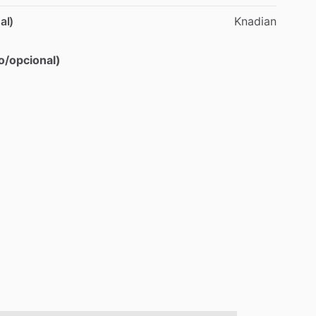
al)
Knadian
o/opcional)