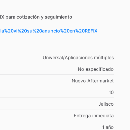
IX
para
cotización
y
seguimiento
Hola%20vi%20su%20anuncio%20en%20REFIX
Universal
​/​
Aplicaciones
múltiples
No
especificado
Nuevo
Aftermarket
10
Jalisco
Entrega
inmediata
1
año