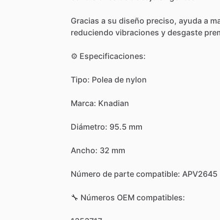
Gracias
a
su
diseño
preciso,
ayuda
a
ma
reduciendo
vibraciones
y
desgaste
pre
⚙️
Especificaciones:
Tipo:
Polea
de
nylon
Marca:
Knadian
Diámetro:
95.5
mm
Ancho:
32
mm
Número
de
parte
compatible:
APV2645
🔧
Números
OEM
compatibles: