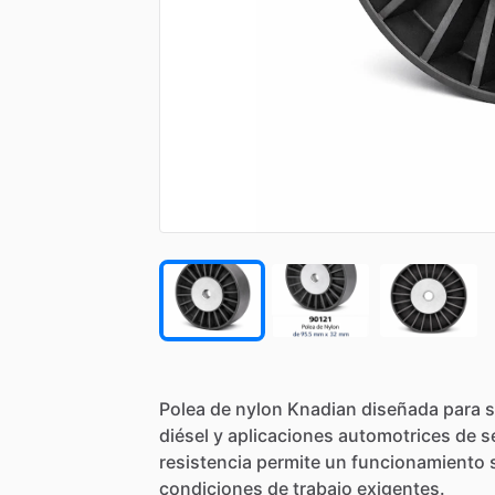
Polea
de
nylon
Knadian
diseñada
para
s
diésel
y
aplicaciones
automotrices
de
s
resistencia
permite
un
funcionamiento
condiciones
de
trabajo
exigentes.