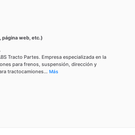
 página web, etc.)
.
ABS
Tracto
Partes.
Empresa
especializada
en
la
iones
para
frenos,
suspensión,
dirección
y
ara
tractocamiones…
Más