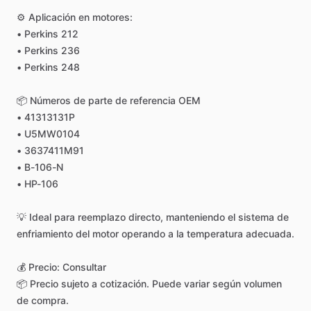
⚙️
Aplicación
en
motores:
•
Perkins
212
•
Perkins
236
•
Perkins
248
📦
Números
de
parte
de
referencia
OEM
•
41313131P
•
U5MW0104
•
3637411M91
•
B-106-N
•
HP-106
💡
Ideal
para
reemplazo
directo,
manteniendo
el
sistema
de
enfriamiento
del
motor
operando
a
la
temperatura
adecuada.
💰
Precio:
Consultar
📦
Precio
sujeto
a
cotización.
Puede
variar
según
volumen
de
compra.