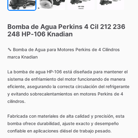
Bomba
de
Agua
Perkins
4
Cil
212
236
248
HP-106
Knadian
🔧
Bomba
de
Agua
para
Motores
Perkins
de
4
Cilindros
marca
Knadian
La
bomba
de
agua
HP-106
está
diseñada
para
mantener
el
sistema
de
enfriamiento
del
motor
funcionando
de
manera
eficiente,
asegurando
la
correcta
circulación
del
refrigerante
y
evitando
sobrecalentamientos
en
motores
Perkins
de
4
cilindros.
Fabricada
con
materiales
de
alta
calidad
y
precisión,
esta
bomba
ofrece
durabilidad,
ajuste
exacto
y
desempeño
confiable
en
aplicaciones
diésel
de
trabajo
pesado.