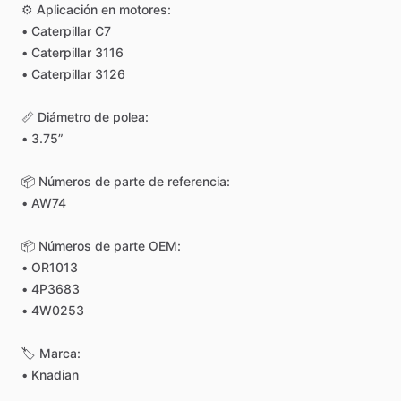
⚙️
Aplicación
en
motores:
•
Caterpillar
C7
•
Caterpillar
3116
•
Caterpillar
3126
📏
Diámetro
de
polea:
•
3.75”
📦
Números
de
parte
de
referencia:
•
AW74
📦
Números
de
parte
OEM:
•
OR1013
•
4P3683
•
4W0253
🏷
Marca:
•
Knadian