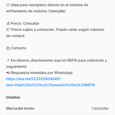
💡
Ideal
para
reemplazo
directo
en
el
sistema
de
enfriamiento
de
motores
Caterpillar.
💰
Precio:
Consultar
📦
Precio
sujeto
a
cotización.
Puede
variar
según
volumen
de
compra.
📩
Contacto
📌
Escríbenos
directamente
aquí
en
REFIX
para
cotización
y
seguimiento
📲
Respuesta
inmediata
por
WhatsApp:
https://wa.me/523332604046?
text=Hola%20vi%20su%20anuncio%20en%20REFIX
Detalles
Marca del motor
Caterpillar