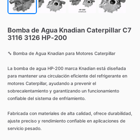
Bomba
de
Agua
Knadian
Caterpillar
C7
3116
3126
HP-200
🔧
Bomba
de
Agua
Knadian
para
Motores
Caterpillar
La
bomba
de
agua
HP-200
marca
Knadian
está
diseñada
para
mantener
una
circulación
eficiente
del
refrigerante
en
motores
Caterpillar,
ayudando
a
prevenir
el
sobrecalentamiento
y
garantizando
un
funcionamiento
confiable
del
sistema
de
enfriamiento.
Fabricada
con
materiales
de
alta
calidad,
ofrece
durabilidad,
ajuste
preciso
y
rendimiento
confiable
en
aplicaciones
de
servicio
pesado.