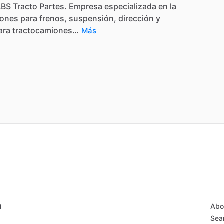
ABS
Tracto
Partes.
Empresa
especializada
en
la
iones
para
frenos,
suspensión,
dirección
y
ara
tractocamiones…
Más
u
Abo
Sear