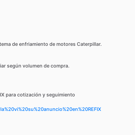
stema
de
enfriamiento
de
motores
Caterpillar.
iar
según
volumen
de
compra.
IX
para
cotización
y
seguimiento
Hola%20vi%20su%20anuncio%20en%20REFIX