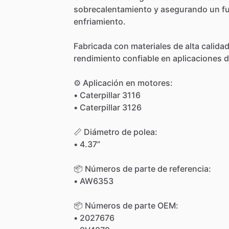
sobrecalentamiento
y
asegurando
un
f
enfriamiento.
Fabricada
con
materiales
de
alta
calida
rendimiento
confiable
en
aplicaciones
d
⚙️
Aplicación
en
motores:
•
Caterpillar
3116
•
Caterpillar
3126
📏
Diámetro
de
polea:
•
4.37”
📦
Números
de
parte
de
referencia:
•
AW6353
📦
Números
de
parte
OEM:
•
2027676