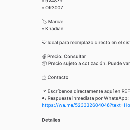
•
9V4879
•
OR3007
🏷
Marca:
•
Knadian
💡
Ideal
para
reemplazo
directo
en
el
si
💰
Precio:
Consultar
📦
Precio
sujeto
a
cotización.
Puede
var
📩
Contacto
📌
Escríbenos
directamente
aquí
en
REF
📲
Respuesta
inmediata
por
WhatsApp:
https://wa.me/523332604046?text=
Detalles