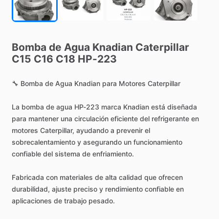
Bomba
de
Agua
Knadian
Caterpillar
C15
C16
C18
HP-223
🔧
Bomba
de
Agua
Knadian
para
Motores
Caterpillar
La
bomba
de
agua
HP-223
marca
Knadian
está
diseñada
para
mantener
una
circulación
eficiente
del
refrigerante
en
motores
Caterpillar,
ayudando
a
prevenir
el
sobrecalentamiento
y
asegurando
un
funcionamiento
confiable
del
sistema
de
enfriamiento.
Fabricada
con
materiales
de
alta
calidad
que
ofrecen
durabilidad,
ajuste
preciso
y
rendimiento
confiable
en
aplicaciones
de
trabajo
pesado.