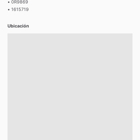
•
0R9869
•
1615719
Ubicación