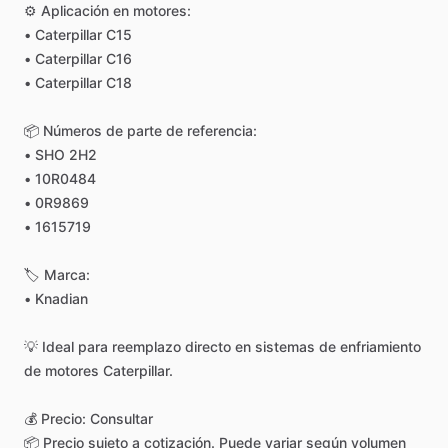
⚙️
Aplicación
en
motores:
•
Caterpillar
C15
•
Caterpillar
C16
•
Caterpillar
C18
📦
Números
de
parte
de
referencia:
•
SHO
2H2
•
10R0484
•
0R9869
•
1615719
🏷
Marca:
•
Knadian
💡
Ideal
para
reemplazo
directo
en
sistemas
de
enfriamiento
de
motores
Caterpillar.
💰
Precio:
Consultar
📦
Precio
sujeto
a
cotización.
Puede
variar
según
volumen