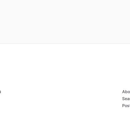
u
Abo
Sear
Post