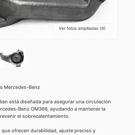
Ver fotos ampliadas (4)
s
Mercedes-Benz
ian
está
diseñada
para
asegurar
una
circulación
rcedes-Benz
OM366,
ayudando
a
mantener
la
revenir
el
sobrecalentamiento.
d
que
ofrecen
durabilidad,
ajuste
preciso
y