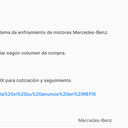
stema
de
enfriamiento
de
motores
Mercedes-Benz.
iar
según
volumen
de
compra.
IX
para
cotización
y
seguimiento
Hola%20vi%20su%20anuncio%20en%20REFIX
Mercedes-Benz