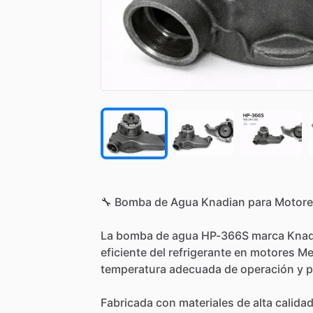
🔧
Bomba
de
Agua
Knadian
para
Motore
La
bomba
de
agua
HP-366S
marca
Knad
eficiente
del
refrigerante
en
motores
Me
temperatura
adecuada
de
operación
y
p
Fabricada
con
materiales
de
alta
calida