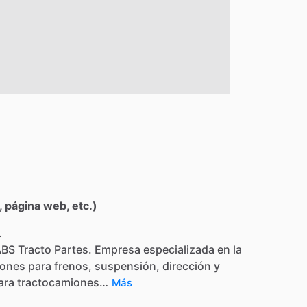
 página web, etc.)
.
ABS
Tracto
Partes.
Empresa
especializada
en
la
iones
para
frenos,
suspensión,
dirección
y
ara
tractocamiones…
Más