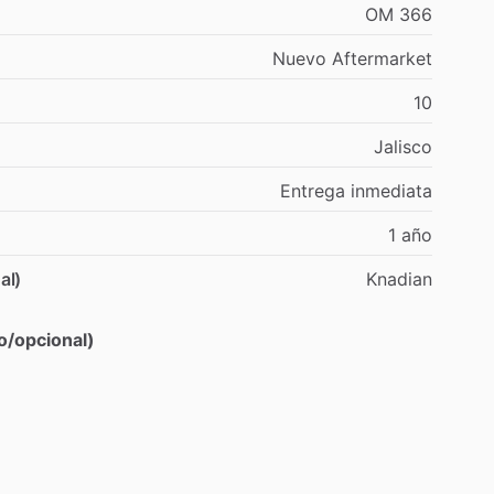
OM
366
Nuevo
Aftermarket
10
Jalisco
Entrega
inmediata
1
año
al)
Knadian
o/opcional)