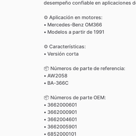
desempeño
confiable
en
aplicaciones
d
⚙️
Aplicación
en
motores:
•
Mercedes-Benz
OM366
•
Modelos
a
partir
de
1991
⚙️
Características:
•
Versión
corta
📦
Números
de
parte
de
referencia:
•
AW2058
•
BA-366C
📦
Números
de
parte
OEM:
•
3662000601
•
3662000901
•
3662004601
•
3662005901
•
6852000101